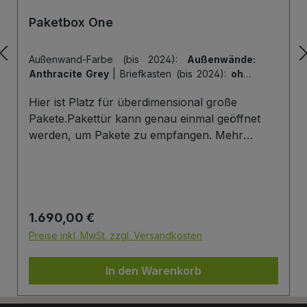
Paketbox One
Außenwand-Farbe (bis 2024):
Außenwände:
Anthracite Grey
|
Briefkasten (bis 2024):
ohne
Briefkasten
|
Hintertür (bis 2024):
ohne
Hier ist Platz für überdimensional große
Hintertür
|
Tiefe der Paketbox (bis 2024):
62
cm Außenmaß (Standard)
|
Tür-Farbe (bis
Pakete.Pakettür kann genau einmal geöffnet
2024):
Tür: Anthracite Grey
werden, um Pakete zu empfangen. Mehr
Infos/Fotos zu dieser Serie: Paketbox One
Paketfach-Variante:Sobald ein Paket eingelegt
wurde ist dieses verschlossen und kann erst
wieder mit einem Schlüssel geöffnet werden.
Regulärer Preis:
1.690,00 €
Die Tür wird immer mit einem Halbzylinder
ausgestattet. Das heißt, Sie können den selben
Preise inkl. MwSt. zzgl. Versandkosten
Schließzylinder verbauen,den Sie auch an
Ihrer Haustüre haben und die Paketbox mit
In den Warenkorb
dem selben Schlüssel öffnen.
Briefkasten:Optional kann ein Briefkasten