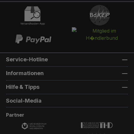
integriert werden. Die Post landet in einem
separaten und absperrbaren Auffangkorb.
Hintertür:Auf der Rückseite können Sie eine
Hintertür integrieren. Die Farbe der Hintertür ist
immer die gleiche Farbe, wie die Türfarbe
vorne. Außenmaterial: 8mm HPL(High
Pressure Laminate) - Kompaktfaserplatten der
Firma Trespa Bei Sonderfarbe: Bezeichnung
Service-Hotline
der TürfarbeGeben Sie hier den Namen Ihrer
Wunschfarbe an.Die Lieferzeit bei
Informationen
Sonderfarben verlängert sich um 5 bis 6
Wochen. Bei Sonderfarbe: Bezeichnung der
Hilfe & Tipps
AußenfarbeGeben Sie hier den Namen der
Wunschfarbe an.Hinweis: Falls Sie die Türfarbe
Social-Media
in der selben Farbe wie die Außenwandfarbe
erhalten möchten, kontaktieren Sie uns, da der
Partner
Aufpreis in dieser Linie dann nicht doppelt
berechnet wird.Die Lieferzeit bei Sonderfarben
verlängert sich um 5 bis 6 Wochen.