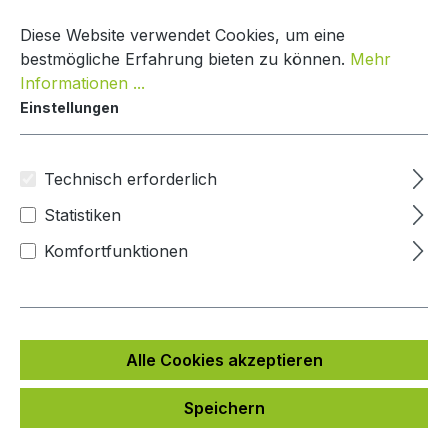
Zum Hauptinhalt springen
Warenko
Diese Website verwendet Cookies, um eine
bestmögliche Erfahrung bieten zu können.
Mehr
Informationen ...
Einstellungen
Paketkasten Nature Line
Mypaketkasten
Technisch erforderlich
Statistiken
Bildergalerie überspringen
Komfortfunktionen
Alle Cookies akzeptieren
Speichern