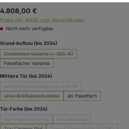
4.808,00 €
Regulärer Preis:
Preise inkl. MwSt. zzgl. Versandkosten
Nicht mehr verfügbar
auswählen
Grund-Aufbau (bis 2024)
Drehkasten Variante (+ 300,-€)
(Diese Option ist zurzeit nicht verfügbar.)
Paketfächer Variante
auswählen
Mittlere Tür (bis 2024)
mit Briefkastenfunktion (+ 175,-€)
(Diese Option ist zurzeit nicht verfügbar.)
ohne Briefkastenfunktion
als Paketfach
(Diese Option ist zurzeit nicht verfügbar.)
auswählen
Tür-Farbe (bis 2024)
Tür: Anthracite Grey
Tür: Mid Grey
(Diese Option ist zurzeit nicht verfügbar.)
(Diese Option ist zurzeit nicht
Tür: Carmine Red
Trespa Sonderfarbe (+379€)