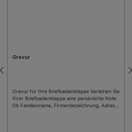
Gravur
Gravur für Ihre Briefkastenklappe Verleihen Sie
Ihrer Briefkastenklappe eine persönliche Note.
Ob Familienname, Firmenbezeichnung, Adresse
oder individuelles Wunschdesign – wir gravieren
Ihre Beschriftung präzise, langlebig und optisch
ansprechend direkt auf die Briefklappe. Zur