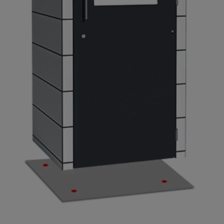
A22.4.4
Brilliant Blue
A22.6.2
Dark Denim
A25.8.1
Anthracite Grey
A24.4.1
Steel Blue
A26.5.4