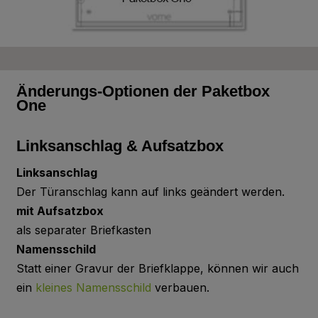
Cactus Green
A37.2.3
Spring Green
Änderungs-Optionen der Paketbox
One
A37.0.8
Linksanschlag & Aufsatzbox
Lime Green
Linksanschlag
Der Türanschlag kann auf links geändert werden.
mit Aufsatzbox
A90.0.0
Black
als separater Briefkasten
Namensschild
Statt einer Gravur der Briefklappe, können wir auch
ein
kleines Namensschild
verbauen.