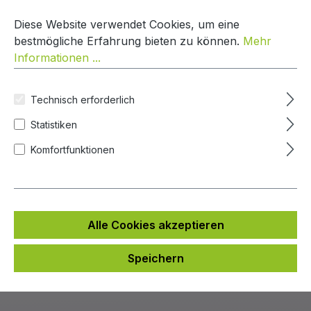
Zum Hauptinhalt springen
Warenko
Diese Website verwendet Cookies, um eine
bestmögliche Erfahrung bieten zu können.
Mehr
Informationen ...
Home
Paketbox One
Technisch erforderlich
Statistiken
Paketbox One
Komfortfunktionen
Das kleine Geschwisterchen des großen
Paketkastens heißt deshalb Paketbox One,
weil man damit genau eine Paketlieferung annehmen
kann und weil sie genau einen Meter hoch ist.
Alle Cookies akzeptieren
Speichern