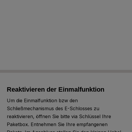
A08.8.1
Dark Brown
A09.6.4
Mahogany Red
A08.4.5
Rusty Red
Reaktivieren der Einmalfunktion
A10.1.8
Um die Einmalfunktion bzw den
Red Orange
Schließmechanismus des E-Schlosses zu
reaktivieren, öffnen Sie bitte via Schlüssel Ihre
Paketbox. Entnehmen Sie Ihre empfangenen
A08.2.3
Salmon