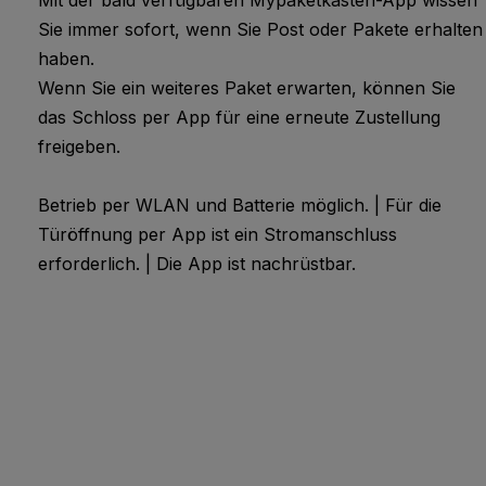
Mit der bald verfügbaren Mypaketkasten-App wissen
Sie immer sofort, wenn Sie Post oder Pakete erhalten
haben.
A10.6.1
Wenn Sie ein weiteres Paket erwarten, können Sie
Taupe
das Schloss per App für eine erneute Zustellung
freigeben.
A06.7.1
Betrieb per WLAN und Batterie möglich. | Für die
Natural Greige
Türöffnung per App ist ein Stromanschluss
erforderlich. | Die App ist nachrüstbar.
A11.8.0
Ceramic Greige
A70.0.0
Slate Grey