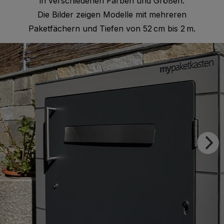
in verschiedenen Farben und Größen.
Die Bilder zeigen Modelle mit mehreren
Paketfächern und Tiefen von 52 cm bis 2 m.
A41.0.6
Mojito Green
A04.1.7
Gold Yellow
A05.1.4
Champagne
A05.1.4
Sun Yellow