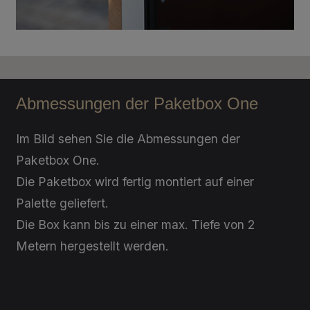
A12.2.5
Motion Red
A12.3.7
Carmine Red
Abmessungen der Paketbox One
Im Bild sehen Sie die Abmessungen der
Paketbox One.
A17.3.5
Cyclam
Die Paketbox wird fertig montiert auf einer
Palette geliefert.
Die Box kann bis zu einer max. Tiefe von 2
A12.4.5
East Red
Metern hergestellt werden.
A12.6.3
Wine Red