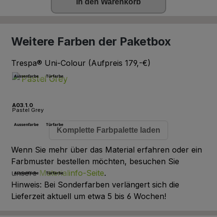
in den Warenkorb
Weitere Farben der Paketbox
Trespa
®
Uni-Colour (Aufpreis 179,-€)
A03.1.0
Pastel Grey
Komplette Farbpalette laden
Wenn Sie mehr über das Material erfahren oder ein
A21.1.0
Winter Grey
Farbmuster bestellen möchten, besuchen Sie
unsere
Materialinfo-Seite
.
Hinweis: Bei Sonderfarben verlängert sich die
Lieferzeit aktuell um etwa 5 bis 6 Wochen!
A03.4.0
Silver Grey