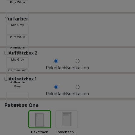
Pure White
Türfarben
Mid Grey
Pure White
Anthracite
Grey
Aufsatzbox 2
Mid Grey
Paketfach
Briefkasten
Carmine Red
Aufsatzbox 1
Anthracite
Grey
Paketfach
Briefkasten
Paketbox One
Carmine Red
Paketfach
Paketfach +