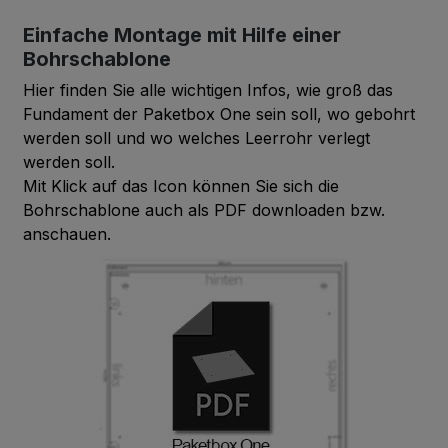
Einfache Montage mit Hilfe einer
A33.3.6
Bohrschablone
Brilliant Green
Hier finden Sie alle wichtigen Infos, wie groß das
Fundament der Paketbox One sein soll, wo gebohrt
werden soll und wo welches Leerrohr verlegt
A32.7.2
Dark Green
werden soll.
Mit Klick auf das Icon können Sie sich die
Bohrschablone auch als PDF downloaden bzw.
anschauen.
A34.8.1
Forest Green
A36.3.5
Turf Green
A35.4.0