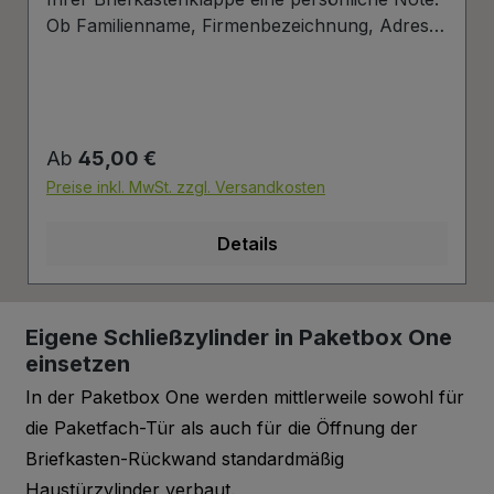
Ob Familienname, Firmenbezeichnung, Adresse
oder individuelles Wunschdesign – wir gravieren
Ihre Beschriftung präzise, langlebig und optisch
ansprechend direkt auf die Briefklappe. Zur
einfachen Gestaltung Ihres Wunschlayouts
Regulärer Preis:
Ab
45,00 €
stellen wir Ihnen eine praktische Vorlage zur
Verfügung. Laden Sie einfach die PowerPoint-
Preise inkl. MwSt. zzgl. Versandkosten
Datei über den untenstehenden Link herunter,
passen Sie Schrift, Text und Anordnung nach
Details
Ihren Vorstellungen an und senden Sie uns die
fertige Datei anschließend zurück. Wir setzen
Ihr Design exakt für Sie um. Download
Eigene Schließzylinder in Paketbox One
Gravurdatei Herstellerinformationen:
einsetzen
Mypaketkasten GmbH Lukasweg 8 94469
Deggendorf Deutschland
In der Paketbox One werden mittlerweile sowohl für
kontakt@mypaketkasten.de
die Paketfach-Tür als auch für die Öffnung der
Briefkasten-Rückwand standardmäßig
Haustürzylinder verbaut.