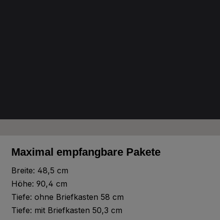
A14.7.2
Deep Red Brown
A19.7.1
Charcoal Grey
A20.5.2
Lavender Blue
Maximal empfangbare Pakete
Breite: 48,5 cm
Höhe: 90,4 cm
A20.7.2
Dark Blue
Tiefe: ohne Briefkasten 58 cm
Tiefe: mit Briefkasten 50,3 cm