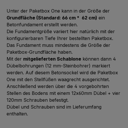
Pacific
Unter der Paketbox One kann in der Größe der
Grundfläche (Standard: 66 cm * 62 cm)
ein
Betonfundament erstellt werden.
A28.6.2
Mid Green
Die Fundamentgröße variiert hier natürlich mit der
konfigurierbaren Tiefe Ihrer bestellten Paketbox.
Das Fundament muss mindestens die Größe der
Paketbox-Grundfläche haben.
A28.2.1
Mit der
mitgelieferten Schablone
können dann 4
Aquamarine
Dübelbohrungen (12 mm-Steinbohrer) markiert
werden. Auf diesem Betonsockel wird die Paketbox
One mit den Stellfüßen waagrecht ausgerichtet.
A30.3.2
Anschließend werden über die 4 vorgebohrten
Verdigris
Stellen des Bodens mit einem 12x60mm Dübel + vier
120mm Schrauben befestigt.
Dübel und Schrauben sind im Lieferumfang
A32.2.1
enthalten.
Translucent Green