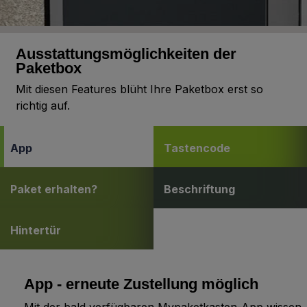
A06.3.5
Ochre
Ausstattungsmöglichkeiten der
Paketbox
A08.2.1
Mit diesen Features blüht Ihre Paketbox erst so
Mid Beige
richtig auf.
App
Tastencode
A08.3.1
Stone Grey
Paket erhalten?
Beschriftung
A05.5.0
Hintertür
Quartz Grey
App - erneute Zustellung möglich
A06.5.1
Toscana Greige