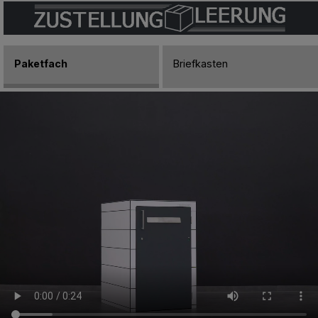
A05.0.0
Pure White
Paketfach
Briefkasten
A03.0.0
White
A04.0.0
Cream White
A05.1.0
Papyrus White