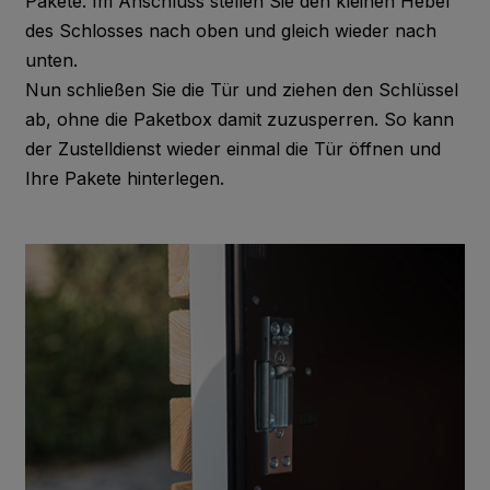
Pakete. Im Anschluss stellen Sie den kleinen Hebel
des Schlosses nach oben und gleich wieder nach
unten.
Nun schließen Sie die Tür und ziehen den Schlüssel
A10.3.4
Terra Cotta
ab, ohne die Paketbox damit zuzusperren. So kann
der Zustelldienst wieder einmal die Tür öffnen und
Ihre Pakete hinterlegen.
A10.4.5
Sienna Brown
A11.4.4
English Red
A12.1.8
Passion Red