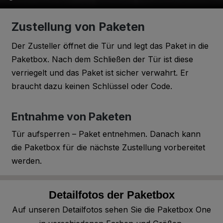
A05.1.1
Stone Beige
Zustellung von Paketen
Der Zusteller öffnet die Tür und legt das Paket in die
Paketbox. Nach dem Schließen der Tür ist diese
A07.1.1
Sand
verriegelt und das Paket ist sicher verwahrt. Er
braucht dazu keinen Schlüssel oder Code.
A04.0.1
Entnahme von Paketen
Pearl Yellow
Tür aufsperren – Paket entnehmen. Danach kann
die Paketbox für die nächste Zustellung vorbereitet
werden.
A04.0.2
Pale Yellow
Detailfotos der Paketbox
Auf unseren Detailfotos sehen Sie die Paketbox One
A04.0.5
Zinc Yellow