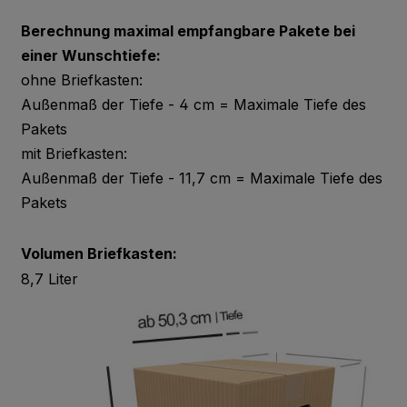
Berechnung maximal empfangbare Pakete bei
A21.5.4
Cobalt Blue
einer Wunschtiefe:
ohne Briefkasten:
Außenmaß der Tiefe - 4 cm = Maximale Tiefe des
A22.1.6
Pakets
Royal Blue
mit Briefkasten:
Außenmaß der Tiefe - 11,7 cm = Maximale Tiefe des
Pakets
A22.2.4
Powder Blue
Volumen Briefkasten:
8,7 Liter
A21.7.0
Steel Grey
A21.5.1
Mid Grey