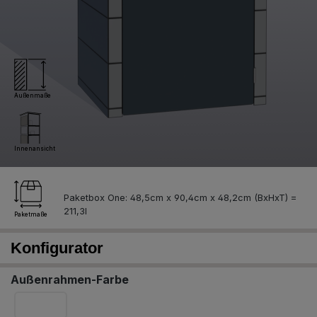
Außenmaße
Innenansicht
Paketbox One: 48,5cm x 90,4cm x 48,2cm (BxHxT) =
Paketmaße
Konfigurator
Außenrahmen-Farbe