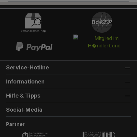
Briefkasten:Optional kann ein Briefkasten
integriert werden. Die Post landet in einem
separaten und absperrbaren Auffangkorb.
Hintertür:Auf der Rückseite können Sie eine
Hintertür integrieren. Die Farbe der Hintertür ist
immer die gleiche Farbe, wie die Türfarbe
vorne. Außenmaterial: 8mm HPL(High
Pressure Laminate) - Kompaktfaserplatten der
Firma Trespa Bei Sonderfarbe: Bezeichnung
Service-Hotline
der TürfarbeGeben Sie hier den Namen Ihrer
Wunschfarbe an.Die Lieferzeit bei
Informationen
Sonderfarben verlängert sich um 5 bis 6
Wochen. Bei Sonderfarbe: Bezeichnung der
Hilfe & Tipps
AußenfarbeGeben Sie hier den Namen der
Wunschfarbe an.Hinweis: Falls Sie die Türfarbe
Social-Media
in der selben Farbe wie die Außenwandfarbe
erhalten möchten, kontaktieren Sie uns, da der
Partner
Aufpreis in dieser Linie dann nicht doppelt
berechnet wird.Die Lieferzeit bei Sonderfarben