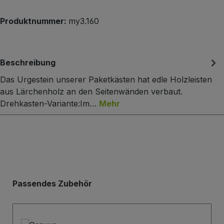
Produktnummer:
my3.160
Beschreibung
Das Urgestein unserer Paketkästen hat edle Holzleisten
aus Lärchenholz an den Seitenwänden verbaut.
Drehkasten-Variante:Im…
Mehr
Produktgalerie überspringen
Passendes Zubehör