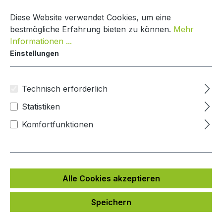
Zum Hauptinhalt springen
Warenko
Diese Website verwendet Cookies, um eine
bestmögliche Erfahrung bieten zu können.
Mehr
Informationen ...
Einstellungen
Paketkasten Classic Line
Mypaketkasten
Technisch erforderlich
Statistiken
Bildergalerie überspringen
Komfortfunktionen
Alle Cookies akzeptieren
Speichern