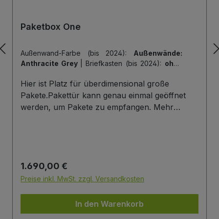
Paketbox One
Außenwand-Farbe (bis 2024):
Außenwände:
Anthracite Grey
|
Briefkasten (bis 2024):
ohne
Briefkasten
|
Hintertür (bis 2024):
ohne
Hier ist Platz für überdimensional große
Hintertür
|
Tiefe der Paketbox (bis 2024):
62
cm Außenmaß (Standard)
|
Tür-Farbe (bis
Pakete.Pakettür kann genau einmal geöffnet
2024):
Tür: Anthracite Grey
werden, um Pakete zu empfangen. Mehr
Infos/Fotos zu dieser Serie: Paketbox One
Paketfach-Variante:Sobald ein Paket eingelegt
wurde ist dieses verschlossen und kann erst
wieder mit einem Schlüssel geöffnet werden.
Regulärer Preis:
1.690,00 €
Die Tür wird immer mit einem Halbzylinder
ausgestattet. Das heißt, Sie können den selben
Preise inkl. MwSt. zzgl. Versandkosten
Schließzylinder verbauen,den Sie auch an
Ihrer Haustüre haben und die Paketbox mit
In den Warenkorb
dem selben Schlüssel öffnen.