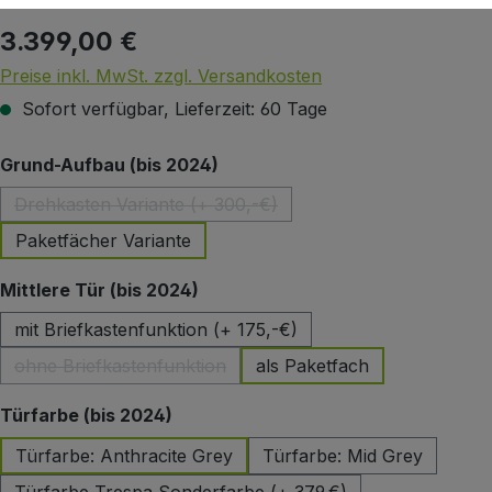
3.399,00 €
Regulärer Preis:
Preise inkl. MwSt. zzgl. Versandkosten
Sofort verfügbar, Lieferzeit: 60 Tage
auswählen
Grund-Aufbau (bis 2024)
Drehkasten Variante (+ 300,-€)
(Diese Option ist zurzeit nicht verfügbar.)
Paketfächer Variante
auswählen
Mittlere Tür (bis 2024)
mit Briefkastenfunktion (+ 175,-€)
ohne Briefkastenfunktion
als Paketfach
(Diese Option ist zurzeit nicht verfügbar.)
auswählen
Türfarbe (bis 2024)
Türfarbe: Anthracite Grey
Türfarbe: Mid Grey