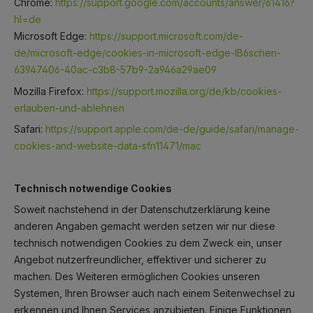
Chrome:
https://support.google.com/accounts/answer/61416?
hl=de
Microsoft Edge:
https://support.microsoft.com/de-
de/microsoft-edge/cookies-in-microsoft-edge-lB6schen-
63947406-40ac-c3b8-57b9-2a946a29ae09
Mozilla Firefox:
https://support.mozilla.org/de/kb/cookies-
erlauben-und-ablehnen
Safari:
https://support.apple.com/de-de/guide/safari/manage-
cookies-and-website-data-sfri11471/mac
Technisch notwendige Cookies
Soweit nachstehend in der Datenschutzerklärung keine
anderen Angaben gemacht werden setzen wir nur diese
technisch notwendigen Cookies zu dem Zweck ein, unser
Angebot nutzerfreundlicher, effektiver und sicherer zu
machen. Des Weiteren ermöglichen Cookies unseren
Systemen, Ihren Browser auch nach einem Seitenwechsel zu
erkennen und Ihnen Services anzubieten. Einige Funktionen