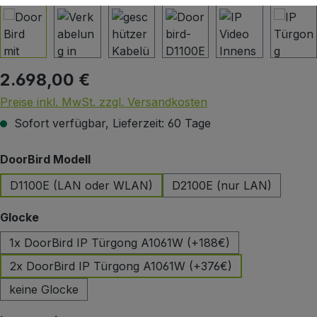
2.698,00 €
Regulärer Preis:
Preise inkl. MwSt. zzgl. Versandkosten
Sofort verfügbar, Lieferzeit: 60 Tage
auswählen
DoorBird Modell
D1100E (LAN oder WLAN)
D2100E (nur LAN)
auswählen
Glocke
1x DoorBird IP Türgong A1061W (+188€)
2x DoorBird IP Türgong A1061W (+376€)
keine Glocke