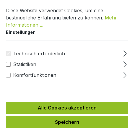
Zum Hauptinhalt springen
Warenko
Diese Website verwendet Cookies, um eine
bestmögliche Erfahrung bieten zu können.
Mehr
Informationen ...
Einstellungen
DoorBird Sprechanlage Integration
Andere
Technisch erforderlich
Statistiken
Bildergalerie überspringen
Komfortfunktionen
Alle Cookies akzeptieren
Speichern