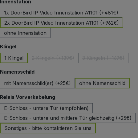
auswählen
Innenstation
1x DoorBird IP Video Innenstation A1101 (+481€)
2x DoorBird IP Video Innenstation A1101 (+962€)
ohne Innenstation
auswählen
Klingel
1 Klingel
2 Klingeln (+139€)
3 Klingeln (+169€)
(Diese Option ist zurzeit nicht verfügbar.)
(Diese Option ist 
auswählen
Namensschild
mit Namensschild(er) (+25€)
ohne Namensschild
auswählen
Relais Vorverkabelung
E-Schloss - untere Tür (empfohlen)
E-Schloss - untere und mittlere Tür gleichzeitig (+25€)
Sonstiges - bitte kontaktieren Sie uns