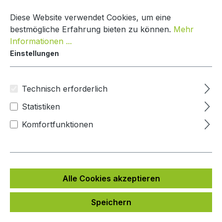
Zum Hauptinhalt springen
Warenko
Diese Website verwendet Cookies, um eine
bestmögliche Erfahrung bieten zu können.
Mehr
Informationen ...
Impressum
Einstellungen
Gesetzliche Anbieterkennung:
Technisch erforderlich
Mypaketkasten GmbH
Statistiken
diese vertr. d. d. Geschäftsführer Michael Haller, Carina
Komfortfunktionen
Haller
Lukasweg 8
94469 Deggendorf
Deutschland
Telefon: 099120092224
Alle Cookies akzeptieren
E-Mail:
kontakt@mypaketkasten.de
Speichern
USt-IdNr.: DE 294223888