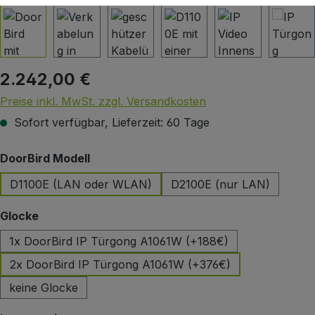
2.242,00 €
Regulärer Preis:
Preise inkl. MwSt. zzgl. Versandkosten
Sofort verfügbar, Lieferzeit: 60 Tage
auswählen
DoorBird Modell
D1100E (LAN oder WLAN)
D2100E (nur LAN)
auswählen
Glocke
1x DoorBird IP Türgong A1061W (+188€)
2x DoorBird IP Türgong A1061W (+376€)
keine Glocke