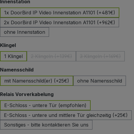
auswählen
Innenstation
1x DoorBird IP Video Innenstation A1101 (+481€)
2x DoorBird IP Video Innenstation A1101 (+962€)
ohne Innenstation
auswählen
Klingel
1 Klingel
2 Klingeln (+139€)
3 Klingeln (+169€)
(Diese Option ist zurzeit nicht verfügbar.)
(Diese Option ist 
auswählen
Namensschild
mit Namensschild(er) (+25€)
ohne Namensschild
auswählen
Relais Vorverkabelung
E-Schloss - untere Tür (empfohlen)
E-Schloss - untere und mittlere Tür gleichzeitig (+25€)
Sonstiges - bitte kontaktieren Sie uns