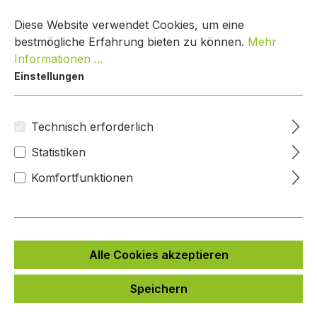
Zum Hauptinhalt springen
Warenko
Diese Website verwendet Cookies, um eine
bestmögliche Erfahrung bieten zu können.
Mehr
Informationen ...
Einstellungen
DoorBird Sprechanlage Integration
Andere
Technisch erforderlich
Statistiken
Bildergalerie überspringen
Komfortfunktionen
Alle Cookies akzeptieren
Speichern