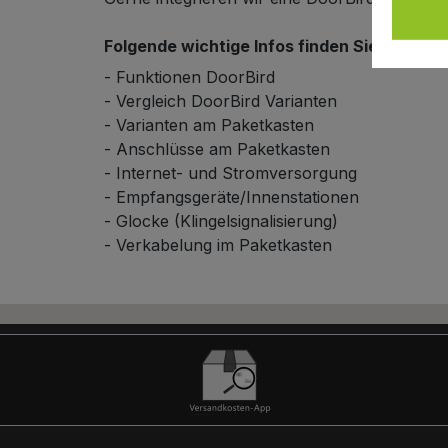
Folgende wichtige Infos finden Sie in unse
- Funktionen DoorBird
- Vergleich DoorBird Varianten
- Varianten am Paketkasten
- Anschlüsse am Paketkasten
Schließsystem
- Internet- und Stromversorgung
- Empfangsgeräte/Innenstationen
- Glocke (Klingelsignalisierung)
- Verkabelung im Paketkasten
HPL-Material