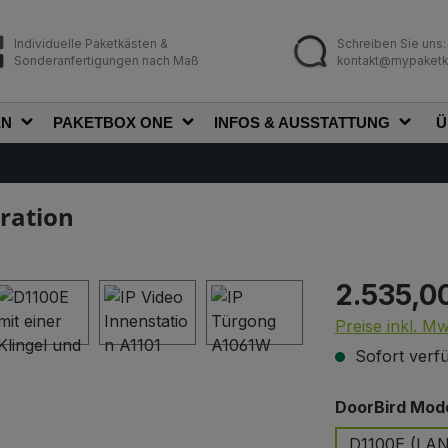
Individuelle Paketkästen &
Schreiben Sie uns:
Sonderanfertigungen nach Maß
kontakt@mypaketk
EN
PAKETBOX ONE
INFOS & AUSSTATTUNG
Ü
ration
2.535,0
Regulärer Prei
Preise inkl. M
Sofort verfü
DoorBird Mode
D1100E (LA