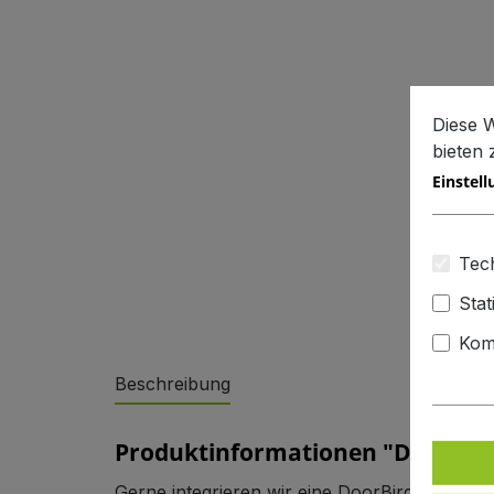
Diese 
bieten
Einstel
Sonderlösungen
Tech
Stat
Kom
Beschreibung
Referenzen
Produktinformationen "DoorBird
Gerne integrieren wir eine DoorBird-Anlage 