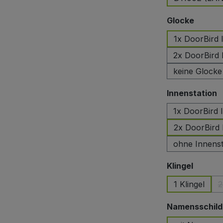
auswä
Glocke
1x DoorBird
2x DoorBird
keine Glocke
a
Innenstation
1x DoorBird 
2x DoorBird 
ohne Innenst
auswäh
Klingel
1 Klingel
2
Namensschild