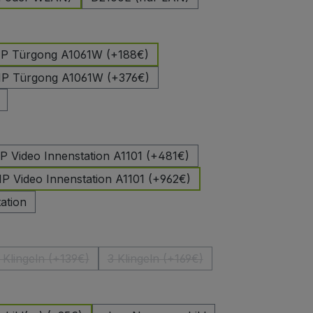
hlen
 IP Türgong A1061W (+188€)
 IP Türgong A1061W (+376€)
uswählen
IP Video Innenstation A1101 (+481€)
IP Video Innenstation A1101 (+962€)
ation
len
 Klingeln (+139€)
3 Klingeln (+169€)
(Diese Option ist zurzeit nicht verfügbar.)
(Diese Option ist zurzeit nicht verf
auswählen