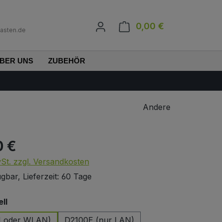
0,00 €
Warenkorb enth
asten.de
BER UNS
ZUBEHÖR
Andere
0 €
s:
wSt. zzgl. Versandkosten
gbar, Lieferzeit: 60 Tage
auswählen
ll
N oder WLAN)
D2100E (nur LAN)