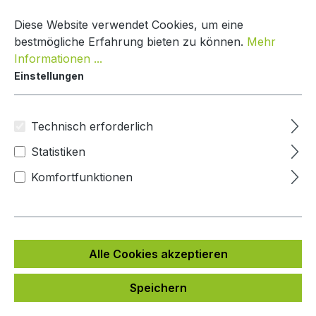
Zum Hauptinhalt springen
Warenko
Diese Website verwendet Cookies, um eine
bestmögliche Erfahrung bieten zu können.
Mehr
Informationen ...
Einstellungen
DoorBird Sprechanlage Integration
Andere
Technisch erforderlich
Statistiken
Bildergalerie überspringen
Komfortfunktionen
Alle Cookies akzeptieren
Speichern