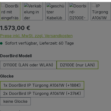
1.573,00 €
Regulärer Preis:
Preise inkl. MwSt. zzgl. Versandkosten
Sofort verfügbar, Lieferzeit: 60 Tage
auswählen
DoorBird Modell
D1100E (LAN oder WLAN)
D2100E (nur LAN)
auswählen
Glocke
1x DoorBird IP Türgong A1061W (+188€)
2x DoorBird IP Türgong A1061W (+376€)
keine Glocke