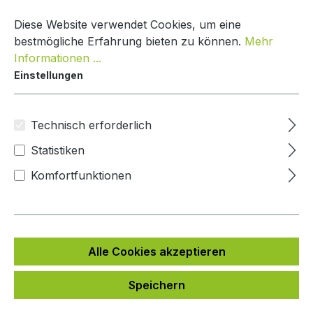
Zum Hauptinhalt springen
Warenko
Diese Website verwendet Cookies, um eine
bestmögliche Erfahrung bieten zu können.
Mehr
Informationen ...
Einstellungen
DoorBird Sprechanlage Integration
Andere
Technisch erforderlich
Statistiken
Bildergalerie überspringen
Komfortfunktionen
Alle Cookies akzeptieren
Speichern