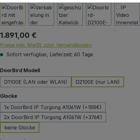
1.891,00 €
Regulärer Preis:
Preise inkl. MwSt. zzgl. Versandkosten
Sofort verfügbar, Lieferzeit: 60 Tage
auswählen
DoorBird Modell
D1100E (LAN oder WLAN)
D2100E (nur LAN)
auswählen
Glocke
1x DoorBird IP Türgong A1061W (+188€)
2x DoorBird IP Türgong A1061W (+376€)
keine Glocke