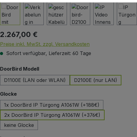
2.267,00 €
Regulärer Preis:
Preise inkl. MwSt. zzgl. Versandkosten
Sofort verfügbar, Lieferzeit: 60 Tage
auswählen
DoorBird Modell
D1100E (LAN oder WLAN)
D2100E (nur LAN)
auswählen
Glocke
1x DoorBird IP Türgong A1061W (+188€)
2x DoorBird IP Türgong A1061W (+376€)
keine Glocke