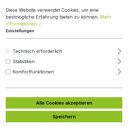
Zum Hauptinhalt springen
Warenko
Diese Website verwendet Cookies, um eine
bestmögliche Erfahrung bieten zu können.
Mehr
Informationen ...
Einstellungen
DoorBird Sprechanlage Integration
Andere
Technisch erforderlich
Statistiken
Bildergalerie überspringen
Komfortfunktionen
Alle Cookies akzeptieren
Speichern