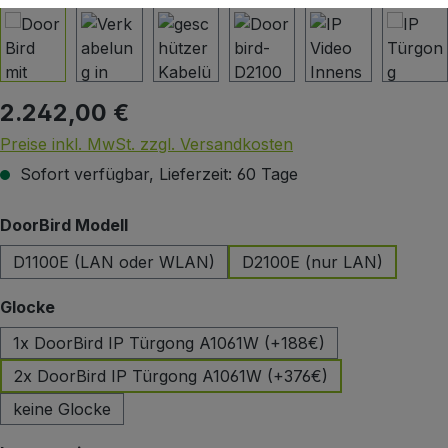
2.242,00 €
Regulärer Preis:
Preise inkl. MwSt. zzgl. Versandkosten
Sofort verfügbar, Lieferzeit: 60 Tage
auswählen
DoorBird Modell
D1100E (LAN oder WLAN)
D2100E (nur LAN)
auswählen
Glocke
1x DoorBird IP Türgong A1061W (+188€)
2x DoorBird IP Türgong A1061W (+376€)
keine Glocke