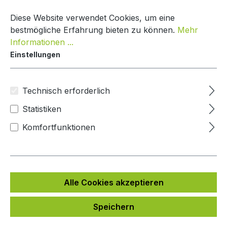
Zum Hauptinhalt springen
Warenko
Diese Website verwendet Cookies, um eine
bestmögliche Erfahrung bieten zu können.
Mehr
Informationen ...
Einstellungen
DoorBird Sprechanlage Integration
Andere
Technisch erforderlich
Statistiken
Bildergalerie überspringen
Komfortfunktionen
Alle Cookies akzeptieren
Speichern