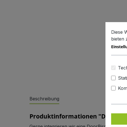
Diese 
bieten
Einstel
Sonderlösungen
Tech
Stat
Kom
Beschreibung
Referenzen
Produktinformationen "DoorBird
Gerne integrieren wir eine DoorBird-Anlage 