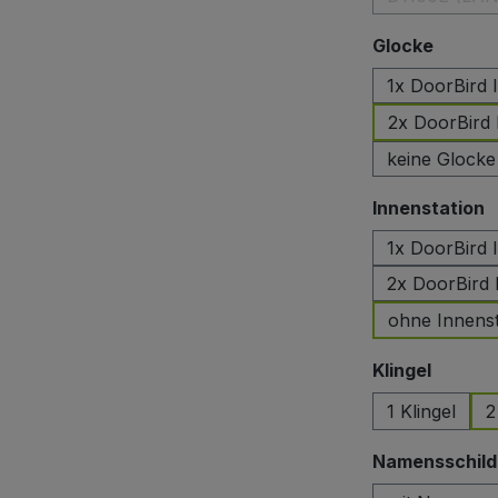
auswä
Glocke
1x DoorBird
2x DoorBird
keine Glocke
a
Innenstation
1x DoorBird 
2x DoorBird 
ohne Innenst
auswäh
Klingel
1 Klingel
2
Namensschild