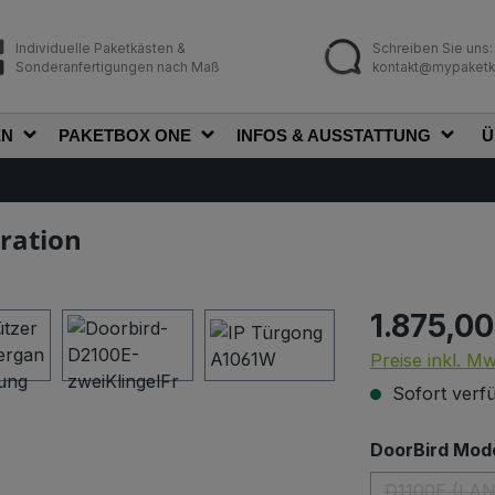
Individuelle Paketkästen &
Schreiben Sie uns:
Sonderanfertigungen nach Maß
kontakt@mypaketk
EN
PAKETBOX ONE
INFOS & AUSSTATTUNG
Ü
ration
1.875,00
Regulärer Prei
Preise inkl. M
Sofort verfü
DoorBird Mode
D1100E (LA