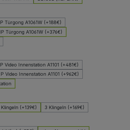
(Diese Option ist zurzeit nicht verfügbar.)
hlen
 IP Türgong A1061W (+188€)
 IP Türgong A1061W (+376€)
uswählen
IP Video Innenstation A1101 (+481€)
IP Video Innenstation A1101 (+962€)
ation
len
 Klingeln (+139€)
3 Klingeln (+169€)
auswählen