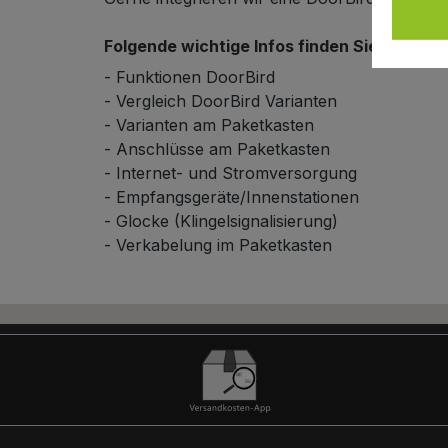
Folgende wichtige Infos finden Sie in unse
- Funktionen DoorBird
- Vergleich DoorBird Varianten
- Varianten am Paketkasten
- Anschlüsse am Paketkasten
Schließsystem
- Internet- und Stromversorgung
- Empfangsgeräte/Innenstationen
- Glocke (Klingelsignalisierung)
- Verkabelung im Paketkasten
HPL-Material