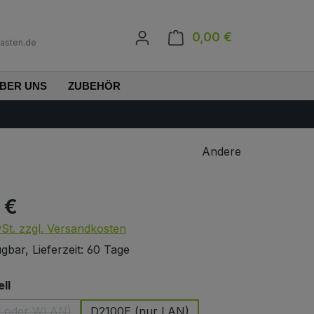
0,00 €
Warenkorb enth
asten.de
BER UNS
ZUBEHÖR
Andere
 €
s:
wSt. zzgl. Versandkosten
gbar, Lieferzeit: 60 Tage
auswählen
ll
N oder WLAN)
D2100E (nur LAN)