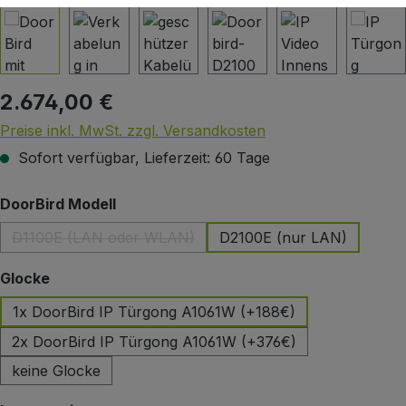
2.674,00 €
Regulärer Preis:
Preise inkl. MwSt. zzgl. Versandkosten
Sofort verfügbar, Lieferzeit: 60 Tage
auswählen
DoorBird Modell
D1100E (LAN oder WLAN)
D2100E (nur LAN)
(Diese Option ist zurzeit nicht verfügbar.)
auswählen
Glocke
1x DoorBird IP Türgong A1061W (+188€)
2x DoorBird IP Türgong A1061W (+376€)
keine Glocke