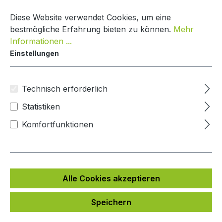
Zum Hauptinhalt springen
Warenko
Diese Website verwendet Cookies, um eine
bestmögliche Erfahrung bieten zu können.
Mehr
Informationen ...
Einstellungen
DoorBird Sprechanlage Integration
Andere
Technisch erforderlich
Statistiken
Bildergalerie überspringen
Komfortfunktionen
Alle Cookies akzeptieren
Speichern