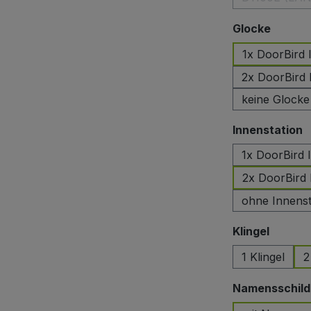
auswä
Glocke
1x DoorBird
2x DoorBird
keine Glocke
a
Innenstation
1x DoorBird 
2x DoorBird 
ohne Innenst
auswäh
Klingel
1 Klingel
2
Namensschild