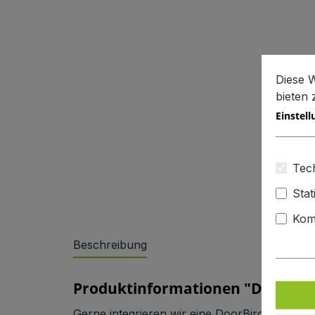
Diese 
bieten
Einstel
Sonderlösungen
Tech
Stat
Kom
Beschreibung
Referenzen
Produktinformationen "DoorBird
Gerne integrieren wir eine DoorBird-Anlage 