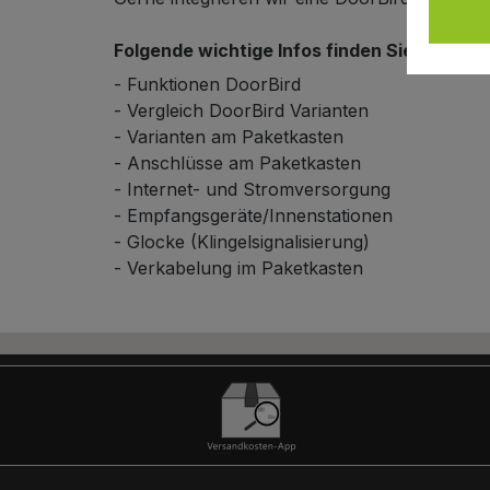
Folgende wichtige Infos finden Sie in unse
- Funktionen DoorBird
- Vergleich DoorBird Varianten
- Varianten am Paketkasten
- Anschlüsse am Paketkasten
Schließsystem
- Internet- und Stromversorgung
- Empfangsgeräte/Innenstationen
- Glocke (Klingelsignalisierung)
- Verkabelung im Paketkasten
HPL-Material