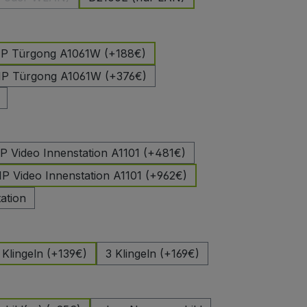
(Diese Option ist zurzeit nicht verfügbar.)
hlen
 IP Türgong A1061W (+188€)
 IP Türgong A1061W (+376€)
uswählen
IP Video Innenstation A1101 (+481€)
IP Video Innenstation A1101 (+962€)
ation
len
 Klingeln (+139€)
3 Klingeln (+169€)
auswählen