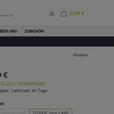
0,00 €
Warenkorb enth
asten.de
BER UNS
ZUBEHÖR
Andere
0 €
s:
wSt. zzgl. Versandkosten
gbar, Lieferzeit: 60 Tage
auswählen
ll
N oder WLAN)
D2100E (nur LAN)