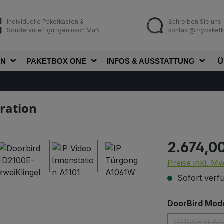
Individuelle Paketkästen &
Schreiben Sie uns:
Sonderanfertigungen nach Maß
kontakt@mypaketk
EN
PAKETBOX ONE
INFOS & AUSSTATTUNG
Ü
ration
2.674,0
Regulärer Prei
Preise inkl. M
Sofort verfü
DoorBird Mode
D1100E (LA