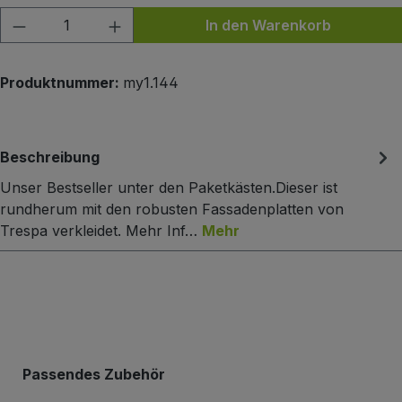
Produkt Anzahl: Gib den gewünschten Wert
In den Warenkorb
Produktnummer:
my1.144
Beschreibung
Unser Bestseller unter den Paketkästen.Dieser ist
rundherum mit den robusten Fassadenplatten von
Trespa verkleidet. Mehr Inf…
Mehr
Produktgalerie überspringen
Passendes Zubehör