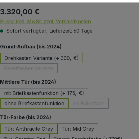
3.320,00 €
Regulärer Preis:
Preise inkl. MwSt. zzgl. Versandkosten
Sofort verfügbar, Lieferzeit: 60 Tage
auswählen
Grund-Aufbau (bis 2024)
Drehkasten Variante (+ 300,-€)
Paketfächer Variante
(Diese Option ist zurzeit nicht verfügbar.)
auswählen
Mittlere Tür (bis 2024)
mit Briefkastenfunktion (+ 175,-€)
ohne Briefkastenfunktion
als Paketfach
(Diese Option ist zurzeit 
auswählen
Tür-Farbe (bis 2024)
Tür: Anthracite Grey
Tür: Mid Grey