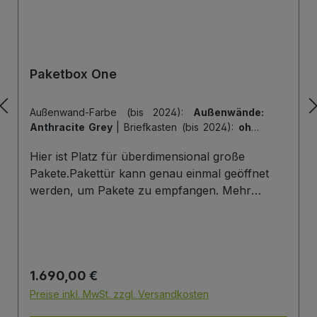
Paketbox One
Außenwand-Farbe (bis 2024):
Außenwände:
Anthracite Grey
|
Briefkasten (bis 2024):
ohne
Briefkasten
|
Hintertür (bis 2024):
ohne
Hier ist Platz für überdimensional große
Hintertür
|
Tiefe der Paketbox (bis 2024):
62
cm Außenmaß (Standard)
|
Tür-Farbe (bis
Pakete.Pakettür kann genau einmal geöffnet
2024):
Tür: Anthracite Grey
werden, um Pakete zu empfangen. Mehr
Infos/Fotos zu dieser Serie: Paketbox One
Paketfach-Variante:Sobald ein Paket eingelegt
wurde ist dieses verschlossen und kann erst
wieder mit einem Schlüssel geöffnet werden.
Regulärer Preis:
1.690,00 €
Die Tür wird immer mit einem Halbzylinder
ausgestattet. Das heißt, Sie können den selben
Preise inkl. MwSt. zzgl. Versandkosten
Schließzylinder verbauen,den Sie auch an