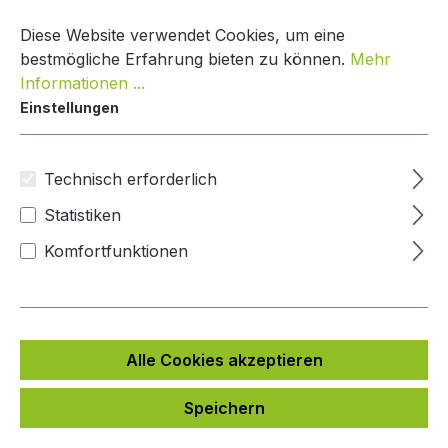
Zum Hauptinhalt springen
Warenko
Diese Website verwendet Cookies, um eine
bestmögliche Erfahrung bieten zu können.
Mehr
Informationen ...
Einstellungen
Paketbox Creative Line
Mypaketkasten
Technisch erforderlich
Statistiken
Bildergalerie überspringen
Komfortfunktionen
Alle Cookies akzeptieren
Speichern