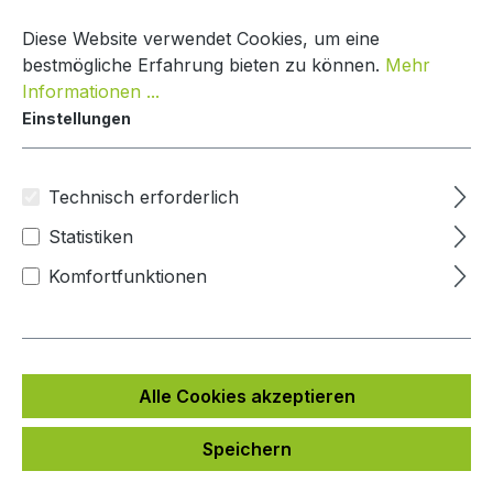
Zum Hauptinhalt springen
Warenko
Diese Website verwendet Cookies, um eine
bestmögliche Erfahrung bieten zu können.
Mehr
Informationen ...
Einstellungen
Paketbox Creative Line
Mypaketkasten
Technisch erforderlich
Statistiken
Bildergalerie überspringen
Komfortfunktionen
Alle Cookies akzeptieren
Speichern