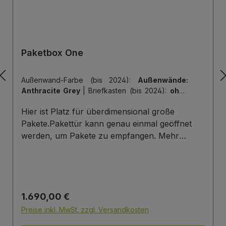
Paketbox One
Außenwand-Farbe (bis 2024):
Außenwände:
Anthracite Grey
|
Briefkasten (bis 2024):
ohne
Briefkasten
|
Hintertür (bis 2024):
ohne
Hier ist Platz für überdimensional große
Hintertür
|
Tiefe der Paketbox (bis 2024):
62
cm Außenmaß (Standard)
|
Tür-Farbe (bis
Pakete.Pakettür kann genau einmal geöffnet
2024):
Tür: Anthracite Grey
werden, um Pakete zu empfangen. Mehr
Infos/Fotos zu dieser Serie: Paketbox One
Paketfach-Variante:Sobald ein Paket eingelegt
wurde ist dieses verschlossen und kann erst
wieder mit einem Schlüssel geöffnet werden.
Regulärer Preis:
1.690,00 €
Die Tür wird immer mit einem Halbzylinder
ausgestattet. Das heißt, Sie können den selben
Preise inkl. MwSt. zzgl. Versandkosten
Schließzylinder verbauen,den Sie auch an