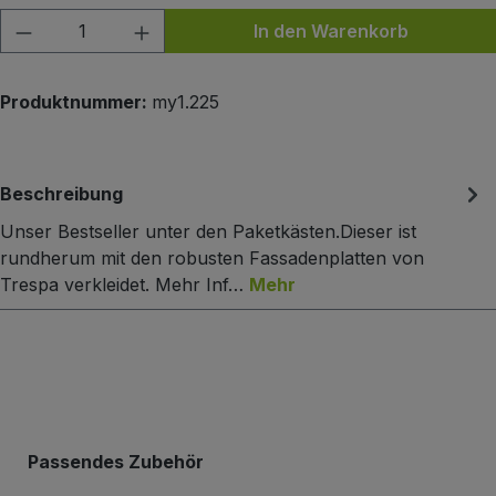
Produkt Anzahl: Gib den gewünschten Wert
In den Warenkorb
Produktnummer:
my1.225
Beschreibung
Unser Bestseller unter den Paketkästen.Dieser ist
rundherum mit den robusten Fassadenplatten von
Trespa verkleidet. Mehr Inf…
Mehr
Produktgalerie überspringen
Passendes Zubehör