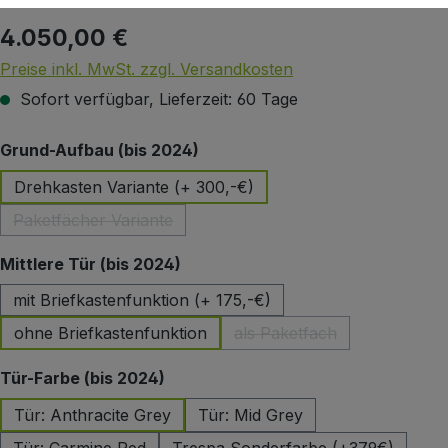
4.050,00 €
Regulärer Preis:
Preise inkl. MwSt. zzgl. Versandkosten
Sofort verfügbar, Lieferzeit: 60 Tage
auswählen
Grund-Aufbau (bis 2024)
Drehkasten Variante (+ 300,-€)
Paketfächer Variante
(Diese Option ist zurzeit nicht verfügbar.)
auswählen
Mittlere Tür (bis 2024)
mit Briefkastenfunktion (+ 175,-€)
ohne Briefkastenfunktion
als Paketfach
(Diese Option ist zurzeit 
auswählen
Tür-Farbe (bis 2024)
Tür: Anthracite Grey
Tür: Mid Grey