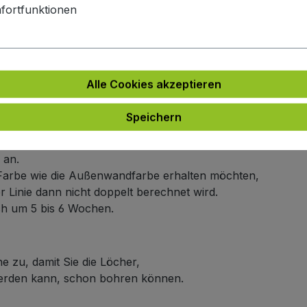
hiene und satinierter Abdeckung)
fortfunktionen
e
Alle Cookies akzeptieren
e an.
ich um 5 bis 6 Wochen.
Speichern
arbe
 an.
en Farbe wie die Außenwandfarbe erhalten möchten,
er Linie dann nicht doppelt berechnet wird.
ich um 5 bis 6 Wochen.
e zu, damit Sie die Löcher,
werden kann, schon bohren können.