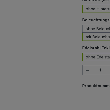
ohne Hintert
Beleuchtungsp
ohne Beleuc
mit Beleucht
Edelstahl Eckl
ohne Edelsta
Produkt A
Produktnumm