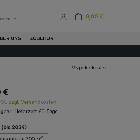
0,00 €
Warenkorb enth
asten.de
BER UNS
ZUBEHÖR
Mypaketkasten
0 €
s:
wSt. zzgl. Versandkosten
gbar, Lieferzeit: 60 Tage
auswählen
(bis 2024)
ariante (+ 300,-€)