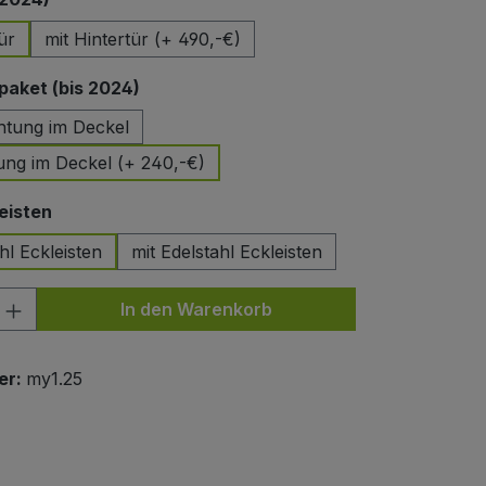
ür
mit Hintertür (+ 490,-€)
auswählen
aket (bis 2024)
htung im Deckel
ung im Deckel (+ 240,-€)
auswählen
eisten
hl Eckleisten
mit Edelstahl Eckleisten
nzahl: Gib den gewünschten Wert ein od
In den Warenkorb
er:
my1.25