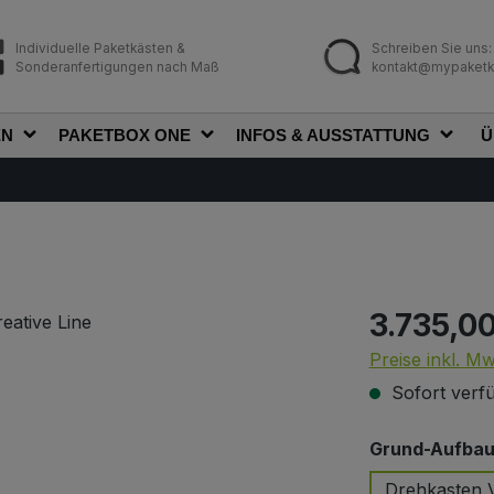
Individuelle Paketkästen &
Schreiben Sie uns:
Sonderanfertigungen nach Maß
kontakt@mypaketk
EN
PAKETBOX ONE
INFOS & AUSSTATTUNG
Ü
3.735,0
Regulärer Prei
Preise inkl. M
Sofort verfü
Grund-Aufbau 
Drehkasten V