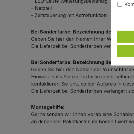
- LED-Leiste (witterungsbeständig, mit Alusc
Kom
- Netzteil
- Zeitsteuerung mit Astrofunktion
Bei Sonderfarbe: Bezeichnung der Türfarb
Geben Sie hier den Namen Ihrer Wunschfarb
Die Lieferzeit bei Sonderfarben verlängert s
Bei Sonderfarbe: Bezeichnung der Außenf
Geben Sie hier den Namen der Wunschfarbe
Hinweis: Falls Sie die Türfarbe in der selb
kontaktieren Sie uns, da der Aufpreis in dies
Die Lieferzeit bei Sonderfarben verlängert s
Montagehilfe:
Gerne senden wir Ihnen vorab eine Schablon
an denen der Paketkasten im Boden fixiert 