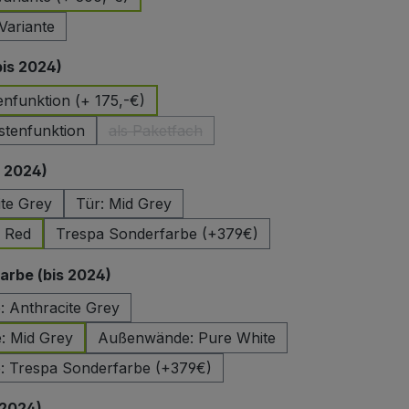
Variante
auswählen
bis 2024)
enfunktion (+ 175,-€)
stenfunktion
als Paketfach
(Diese Option ist zurzeit nicht verfügbar.)
auswählen
s 2024)
ite Grey
Tür: Mid Grey
e Red
Trespa Sonderfarbe (+379€)
auswählen
rbe (bis 2024)
 Anthracite Grey
 Mid Grey
Außenwände: Pure White
 Trespa Sonderfarbe (+379€)
auswählen
 2024)