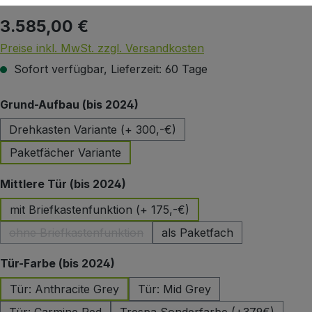
3.585,00 €
Regulärer Preis:
Preise inkl. MwSt. zzgl. Versandkosten
Sofort verfügbar, Lieferzeit: 60 Tage
auswählen
Grund-Aufbau (bis 2024)
Drehkasten Variante (+ 300,-€)
Paketfächer Variante
auswählen
Mittlere Tür (bis 2024)
mit Briefkastenfunktion (+ 175,-€)
ohne Briefkastenfunktion
als Paketfach
(Diese Option ist zurzeit nicht verfügbar.)
auswählen
Tür-Farbe (bis 2024)
Tür: Anthracite Grey
Tür: Mid Grey