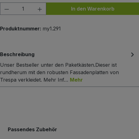
Produkt Anzahl: Gib den gewünschten Wert
In den Warenkorb
Produktnummer:
my1.291
Beschreibung
Unser Bestseller unter den Paketkästen.Dieser ist
rundherum mit den robusten Fassadenplatten von
Trespa verkleidet. Mehr Inf…
Mehr
Produktgalerie überspringen
Passendes Zubehör