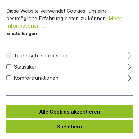
Zum Hauptinhalt springen
Warenko
Diese Website verwendet Cookies, um eine
bestmögliche Erfahrung bieten zu können.
Mehr
Informationen ...
Einstellungen
Paketbox Creative Line
Mypaketkasten
Technisch erforderlich
Statistiken
Bildergalerie überspringen
Komfortfunktionen
Alle Cookies akzeptieren
Speichern