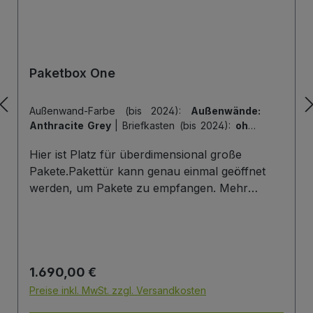
Paketbox One
Außenwand-Farbe (bis 2024):
Außenwände:
Anthracite Grey
|
Briefkasten (bis 2024):
ohne
Briefkasten
|
Hintertür (bis 2024):
ohne
Hier ist Platz für überdimensional große
Hintertür
|
Tiefe der Paketbox (bis 2024):
62
cm Außenmaß (Standard)
|
Tür-Farbe (bis
Pakete.Pakettür kann genau einmal geöffnet
2024):
Tür: Anthracite Grey
werden, um Pakete zu empfangen. Mehr
Infos/Fotos zu dieser Serie: Paketbox One
Paketfach-Variante:Sobald ein Paket eingelegt
wurde ist dieses verschlossen und kann erst
wieder mit einem Schlüssel geöffnet werden.
Regulärer Preis:
1.690,00 €
Die Tür wird immer mit einem Halbzylinder
ausgestattet. Das heißt, Sie können den selben
Preise inkl. MwSt. zzgl. Versandkosten
Schließzylinder verbauen,den Sie auch an