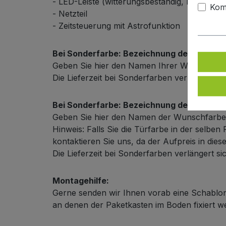
- LED-Leiste (witterungsbeständig, mit Alusc
Kom
- Netzteil
- Zeitsteuerung mit Astrofunktion
Bei Sonderfarbe: Bezeichnung der Türfarb
Geben Sie hier den Namen Ihrer Wunschfarb
Die Lieferzeit bei Sonderfarben verlängert s
Bei Sonderfarbe: Bezeichnung der Außenf
Geben Sie hier den Namen der Wunschfarbe
Hinweis: Falls Sie die Türfarbe in der selb
kontaktieren Sie uns, da der Aufpreis in dies
Die Lieferzeit bei Sonderfarben verlängert s
Montagehilfe:
Gerne senden wir Ihnen vorab eine Schablon
an denen der Paketkasten im Boden fixiert 