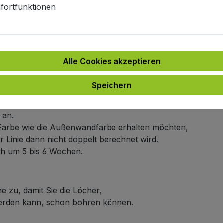
hiene und satinierter Abdeckung)
fortfunktionen
e
Alle Cookies akzeptieren
e an.
ich um 5 bis 6 Wochen.
Speichern
arbe
 an.
en Farbe wie die Außenwandfarbe erhalten möchten,
er Linie dann nicht doppelt berechnet wird.
ich um 5 bis 6 Wochen.
e zu, damit Sie die Löcher,
werden kann, schon bohren können.