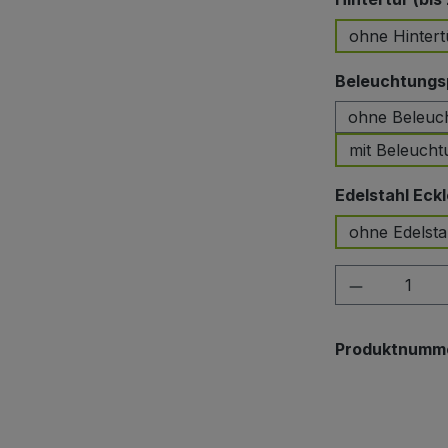
ohne Hintert
Beleuchtungsp
ohne Beleuc
mit Beleucht
Edelstahl Eckl
ohne Edelsta
Produkt A
Produktnumm