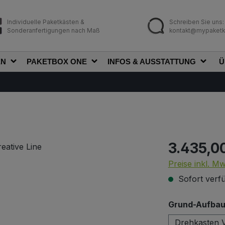
Individuelle Paketkästen &
Schreiben Sie uns:
Sonderanfertigungen nach Maß
kontakt@mypaketk
EN
PAKETBOX ONE
INFOS & AUSSTATTUNG
Ü
3.435,0
Regulärer Prei
Preise inkl. M
Sofort verfü
Grund-Aufbau 
Drehkasten V