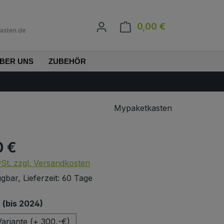
0,00 €
Warenkorb enth
asten.de
BER UNS
ZUBEHÖR
Mypaketkasten
0 €
s:
wSt. zzgl. Versandkosten
gbar, Lieferzeit: 60 Tage
auswählen
(bis 2024)
ariante (+ 300,-€)