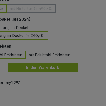
ür
mit Hintertür (+ 490,-€)
(Diese Option ist zurzeit nicht verfügbar.)
auswählen
aket (bis 2024)
htung im Deckel
ung im Deckel (+ 240,-€)
auswählen
eisten
hl Eckleisten
mit Edelstahl Eckleisten
nzahl: Gib den gewünschten Wert ein od
In den Warenkorb
er:
my1.297