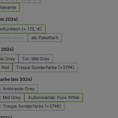
Variante
auswählen
bis 2024)
enfunktion (+ 175,-€)
stenfunktion
als Paketfach
(Diese Option ist zurzeit nicht verfügbar.)
auswählen
s 2024)
ite Grey
Tür: Mid Grey
e Red
Trespa Sonderfarbe (+379€)
auswählen
rbe (bis 2024)
 Anthracite Grey
 Mid Grey
Außenwände: Pure White
 Trespa Sonderfarbe (+379€)
auswählen
 2024)