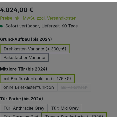
4.024,00 €
Regulärer Preis:
Preise inkl. MwSt. zzgl. Versandkosten
Sofort verfügbar, Lieferzeit: 60 Tage
auswählen
Grund-Aufbau (bis 2024)
Drehkasten Variante (+ 300,-€)
Paketfächer Variante
auswählen
Mittlere Tür (bis 2024)
mit Briefkastenfunktion (+ 175,-€)
ohne Briefkastenfunktion
als Paketfach
(Diese Option ist zurzeit 
auswählen
Tür-Farbe (bis 2024)
Tür: Anthracite Grey
Tür: Mid Grey
Tür: Carmine Red
Trespa Sonderfarbe (+379€)