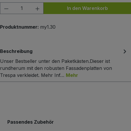
Produkt Anzahl: Gib den gewünschten Wert
In den Warenkorb
Produktnummer:
my1.30
Beschreibung
Unser Bestseller unter den Paketkästen.Dieser ist
rundherum mit den robusten Fassadenplatten von
Trespa verkleidet. Mehr Inf…
Mehr
Produktgalerie überspringen
Passendes Zubehör