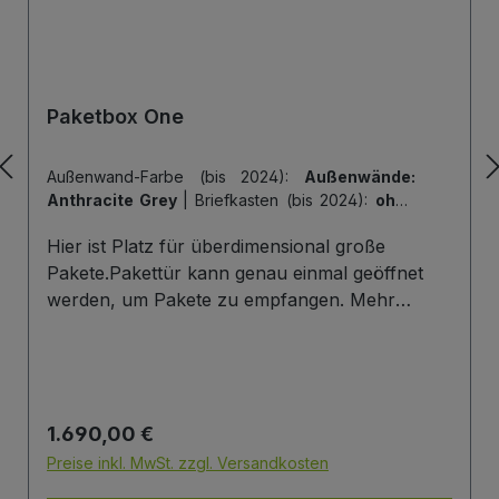
Paketbox One
Außenwand-Farbe (bis 2024):
Außenwände:
Anthracite Grey
|
Briefkasten (bis 2024):
ohne
Briefkasten
|
Hintertür (bis 2024):
ohne
Hier ist Platz für überdimensional große
Hintertür
|
Tiefe der Paketbox (bis 2024):
62
cm Außenmaß (Standard)
|
Tür-Farbe (bis
Pakete.Pakettür kann genau einmal geöffnet
2024):
Tür: Anthracite Grey
werden, um Pakete zu empfangen. Mehr
Infos/Fotos zu dieser Serie: Paketbox One
Paketfach-Variante:Sobald ein Paket eingelegt
wurde ist dieses verschlossen und kann erst
wieder mit einem Schlüssel geöffnet werden.
Regulärer Preis:
1.690,00 €
Die Tür wird immer mit einem Halbzylinder
ausgestattet. Das heißt, Sie können den selben
Preise inkl. MwSt. zzgl. Versandkosten
Schließzylinder verbauen,den Sie auch an