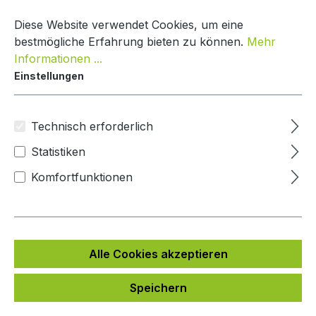
Zum Hauptinhalt springen
Warenko
Diese Website verwendet Cookies, um eine
bestmögliche Erfahrung bieten zu können.
Mehr
Informationen ...
Einstellungen
Paketbox Creative Line
Mypaketkasten
Technisch erforderlich
Statistiken
Bildergalerie überspringen
Komfortfunktionen
Alle Cookies akzeptieren
Speichern