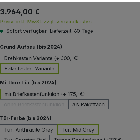
3.964,00 €
Regulärer Preis:
Preise inkl. MwSt. zzgl. Versandkosten
Sofort verfügbar, Lieferzeit: 60 Tage
auswählen
Grund-Aufbau (bis 2024)
Drehkasten Variante (+ 300,-€)
Paketfächer Variante
auswählen
Mittlere Tür (bis 2024)
mit Briefkastenfunktion (+ 175,-€)
ohne Briefkastenfunktion
als Paketfach
(Diese Option ist zurzeit nicht verfügbar.)
auswählen
Tür-Farbe (bis 2024)
Tür: Anthracite Grey
Tür: Mid Grey