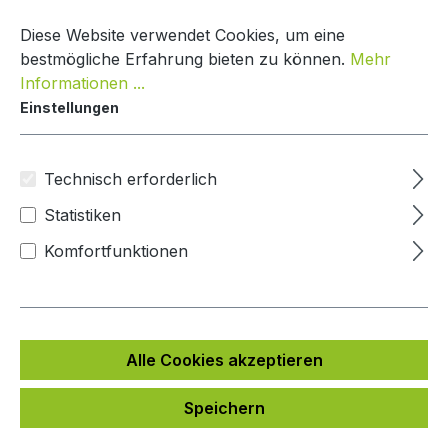
Zum Hauptinhalt springen
Warenko
Diese Website verwendet Cookies, um eine
bestmögliche Erfahrung bieten zu können.
Mehr
Informationen ...
Einstellungen
Paketbox Creative Line
Mypaketkasten
Technisch erforderlich
Statistiken
Bildergalerie überspringen
Komfortfunktionen
Alle Cookies akzeptieren
Speichern