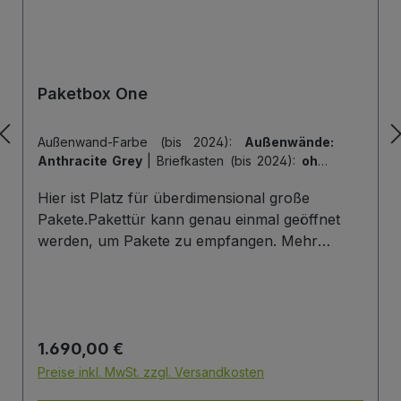
Paketbox One
Außenwand-Farbe (bis 2024):
Außenwände:
Anthracite Grey
|
Briefkasten (bis 2024):
ohne
Briefkasten
|
Hintertür (bis 2024):
ohne
Hier ist Platz für überdimensional große
Hintertür
|
Tiefe der Paketbox (bis 2024):
62
cm Außenmaß (Standard)
|
Tür-Farbe (bis
Pakete.Pakettür kann genau einmal geöffnet
2024):
Tür: Anthracite Grey
werden, um Pakete zu empfangen. Mehr
Infos/Fotos zu dieser Serie: Paketbox One
Paketfach-Variante:Sobald ein Paket eingelegt
wurde ist dieses verschlossen und kann erst
wieder mit einem Schlüssel geöffnet werden.
Regulärer Preis:
1.690,00 €
Die Tür wird immer mit einem Halbzylinder
ausgestattet. Das heißt, Sie können den selben
Preise inkl. MwSt. zzgl. Versandkosten
Schließzylinder verbauen,den Sie auch an