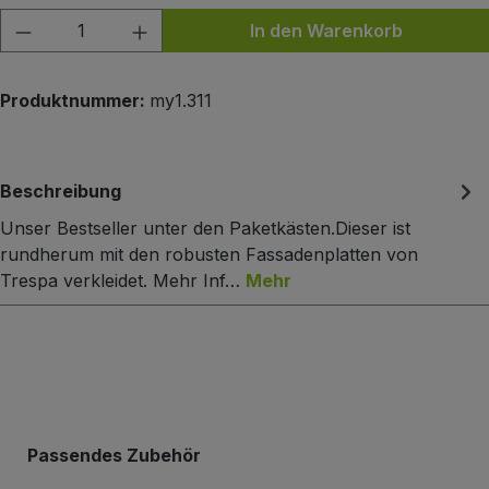
Produkt Anzahl: Gib den gewünschten Wert
In den Warenkorb
Produktnummer:
my1.311
Beschreibung
Unser Bestseller unter den Paketkästen.Dieser ist
rundherum mit den robusten Fassadenplatten von
Trespa verkleidet. Mehr Inf…
Mehr
Produktgalerie überspringen
Passendes Zubehör