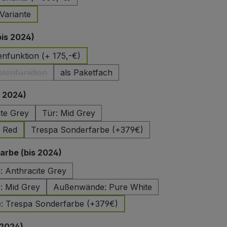
Variante
auswählen
bis 2024)
enfunktion (+ 175,-€)
stenfunktion
als Paketfach
(Diese Option ist zurzeit nicht verfügbar.)
auswählen
s 2024)
ite Grey
Tür: Mid Grey
e Red
Trespa Sonderfarbe (+379€)
auswählen
rbe (bis 2024)
 Anthracite Grey
 Mid Grey
Außenwände: Pure White
 Trespa Sonderfarbe (+379€)
auswählen
 2024)