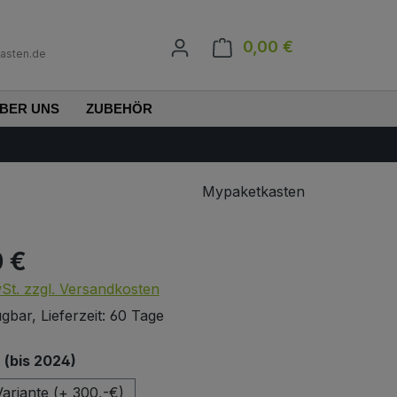
0,00 €
Warenkorb enth
asten.de
BER UNS
ZUBEHÖR
Mypaketkasten
0 €
s:
wSt. zzgl. Versandkosten
gbar, Lieferzeit: 60 Tage
auswählen
(bis 2024)
ariante (+ 300,-€)