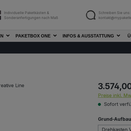
Individuelle Paketkästen &
Schreiben Sie uns:
Sonderanfertigungen nach Maß
kontakt@mypaketk
EN
PAKETBOX ONE
INFOS & AUSSTATTUNG
Ü
3.574,0
Regulärer Prei
Preise inkl. M
Sofort verfü
Grund-Aufbau 
Drehkasten V