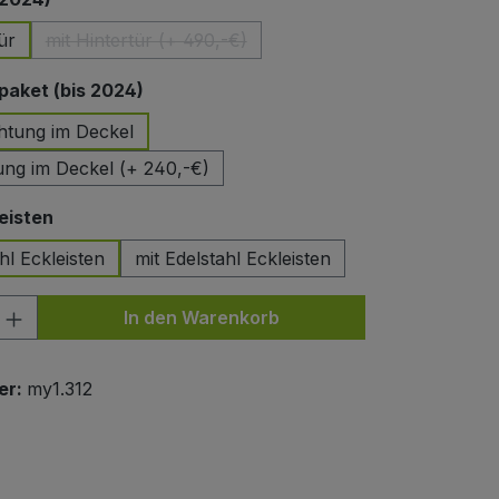
ür
mit Hintertür (+ 490,-€)
(Diese Option ist zurzeit nicht verfügbar.)
auswählen
aket (bis 2024)
htung im Deckel
ung im Deckel (+ 240,-€)
auswählen
eisten
hl Eckleisten
mit Edelstahl Eckleisten
nzahl: Gib den gewünschten Wert ein od
In den Warenkorb
er:
my1.312