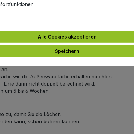
hiene und satinierter Abdeckung)
fortfunktionen
e
Alle Cookies akzeptieren
e an.
ich um 5 bis 6 Wochen.
Speichern
arbe
 an.
en Farbe wie die Außenwandfarbe erhalten möchten,
er Linie dann nicht doppelt berechnet wird.
ich um 5 bis 6 Wochen.
e zu, damit Sie die Löcher,
werden kann, schon bohren können.