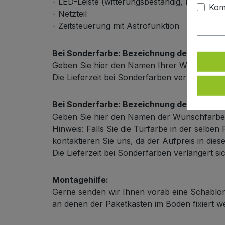
- LED-Leiste (witterungsbeständig, mit Alusc
Kom
- Netzteil
- Zeitsteuerung mit Astrofunktion
Bei Sonderfarbe: Bezeichnung der Türfarb
Geben Sie hier den Namen Ihrer Wunschfarb
Die Lieferzeit bei Sonderfarben verlängert s
Bei Sonderfarbe: Bezeichnung der Außenf
Geben Sie hier den Namen der Wunschfarbe
Hinweis: Falls Sie die Türfarbe in der selb
kontaktieren Sie uns, da der Aufpreis in dies
Die Lieferzeit bei Sonderfarben verlängert s
Montagehilfe:
Gerne senden wir Ihnen vorab eine Schablon
an denen der Paketkasten im Boden fixiert 