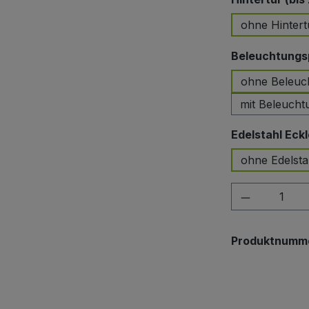
ohne Hintert
Beleuchtungsp
ohne Beleuc
mit Beleucht
Edelstahl Eckl
ohne Edelsta
Produkt A
Produktnumm