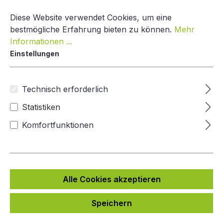
Zum Hauptinhalt springen
Warenko
Diese Website verwendet Cookies, um eine
bestmögliche Erfahrung bieten zu können.
Mehr
Informationen ...
Einstellungen
Paketbox Creative Line
Mypaketkasten
Technisch erforderlich
Statistiken
Bildergalerie überspringen
Komfortfunktionen
Alle Cookies akzeptieren
Speichern