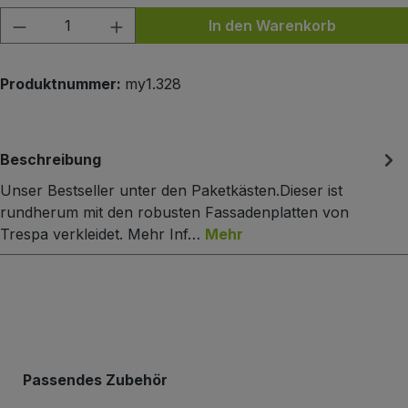
Produkt Anzahl: Gib den gewünschten Wert
In den Warenkorb
Produktnummer:
my1.328
Beschreibung
Unser Bestseller unter den Paketkästen.Dieser ist
rundherum mit den robusten Fassadenplatten von
Trespa verkleidet. Mehr Inf…
Mehr
Produktgalerie überspringen
Passendes Zubehör