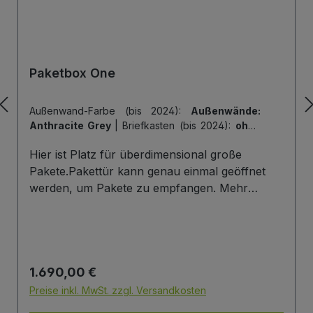
Paketbox One
Außenwand-Farbe (bis 2024):
Außenwände:
Anthracite Grey
|
Briefkasten (bis 2024):
ohne
Briefkasten
|
Hintertür (bis 2024):
ohne
Hier ist Platz für überdimensional große
Hintertür
|
Tiefe der Paketbox (bis 2024):
62
cm Außenmaß (Standard)
|
Tür-Farbe (bis
Pakete.Pakettür kann genau einmal geöffnet
2024):
Tür: Anthracite Grey
werden, um Pakete zu empfangen. Mehr
Infos/Fotos zu dieser Serie: Paketbox One
Paketfach-Variante:Sobald ein Paket eingelegt
wurde ist dieses verschlossen und kann erst
wieder mit einem Schlüssel geöffnet werden.
Regulärer Preis:
1.690,00 €
Die Tür wird immer mit einem Halbzylinder
ausgestattet. Das heißt, Sie können den selben
Preise inkl. MwSt. zzgl. Versandkosten
Schließzylinder verbauen,den Sie auch an