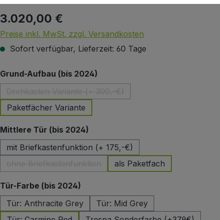
3.020,00 €
Regulärer Preis:
Preise inkl. MwSt. zzgl. Versandkosten
Sofort verfügbar, Lieferzeit: 60 Tage
auswählen
Grund-Aufbau (bis 2024)
Drehkasten Variante (+ 300,-€)
(Diese Option ist zurzeit nicht verfügbar.)
Paketfächer Variante
auswählen
Mittlere Tür (bis 2024)
mit Briefkastenfunktion (+ 175,-€)
ohne Briefkastenfunktion
als Paketfach
(Diese Option ist zurzeit nicht verfügbar.)
auswählen
Tür-Farbe (bis 2024)
Tür: Anthracite Grey
Tür: Mid Grey
Tür: Carmine Red
Trespa Sonderfarbe (+379€)