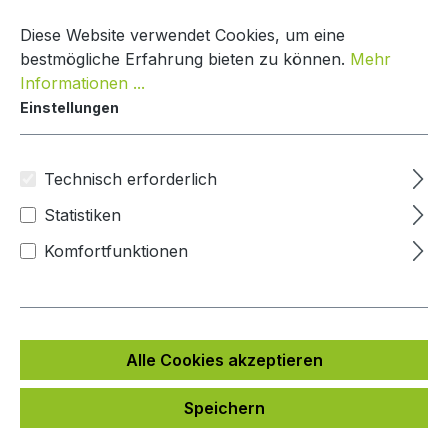
Zum Hauptinhalt springen
Warenko
Diese Website verwendet Cookies, um eine
bestmögliche Erfahrung bieten zu können.
Mehr
Informationen ...
Einstellungen
Paketbox Creative Line
Mypaketkasten
Technisch erforderlich
Statistiken
Bildergalerie überspringen
Komfortfunktionen
Alle Cookies akzeptieren
Speichern