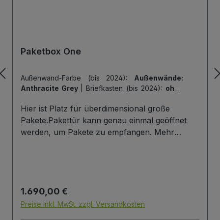
Paketbox One
Außenwand-Farbe (bis 2024):
Außenwände:
Anthracite Grey
|
Briefkasten (bis 2024):
ohne
Briefkasten
|
Hintertür (bis 2024):
ohne
Hier ist Platz für überdimensional große
Hintertür
|
Tiefe der Paketbox (bis 2024):
62
cm Außenmaß (Standard)
|
Tür-Farbe (bis
Pakete.Pakettür kann genau einmal geöffnet
2024):
Tür: Anthracite Grey
werden, um Pakete zu empfangen. Mehr
Infos/Fotos zu dieser Serie: Paketbox One
Paketfach-Variante:Sobald ein Paket eingelegt
wurde ist dieses verschlossen und kann erst
wieder mit einem Schlüssel geöffnet werden.
Regulärer Preis:
1.690,00 €
Die Tür wird immer mit einem Halbzylinder
ausgestattet. Das heißt, Sie können den selben
Preise inkl. MwSt. zzgl. Versandkosten
Schließzylinder verbauen,den Sie auch an