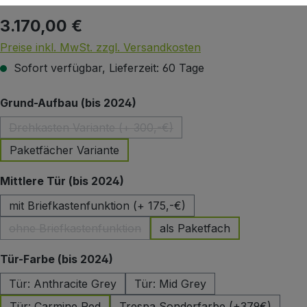
3.170,00 €
Regulärer Preis:
Preise inkl. MwSt. zzgl. Versandkosten
Sofort verfügbar, Lieferzeit: 60 Tage
auswählen
Grund-Aufbau (bis 2024)
Drehkasten Variante (+ 300,-€)
(Diese Option ist zurzeit nicht verfügbar.)
Paketfächer Variante
auswählen
Mittlere Tür (bis 2024)
mit Briefkastenfunktion (+ 175,-€)
ohne Briefkastenfunktion
als Paketfach
(Diese Option ist zurzeit nicht verfügbar.)
auswählen
Tür-Farbe (bis 2024)
Tür: Anthracite Grey
Tür: Mid Grey
Tür: Carmine Red
Trespa Sonderfarbe (+379€)