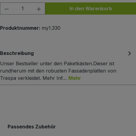
Produkt Anzahl: Gib den gewünschten Wert
In den Warenkorb
Produktnummer:
my1.330
Beschreibung
Unser Bestseller unter den Paketkästen.Dieser ist
rundherum mit den robusten Fassadenplatten von
Trespa verkleidet. Mehr Inf…
Mehr
Produktgalerie überspringen
Passendes Zubehör