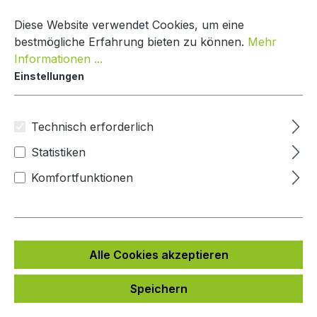
Zum Hauptinhalt springen
Warenko
Diese Website verwendet Cookies, um eine
bestmögliche Erfahrung bieten zu können.
Mehr
Informationen ...
Einstellungen
Paketbox Creative Line
Mypaketkasten
Technisch erforderlich
Statistiken
Bildergalerie überspringen
Komfortfunktionen
Alle Cookies akzeptieren
Speichern