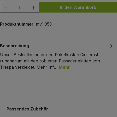
Produkt Anzahl: Gib den gewünschten Wert
In den Warenkorb
Produktnummer:
my1.353
Beschreibung
Unser Bestseller unter den Paketkästen.Dieser ist
rundherum mit den robusten Fassadenplatten von
Trespa verkleidet. Mehr Inf…
Mehr
Produktgalerie überspringen
Passendes Zubehör