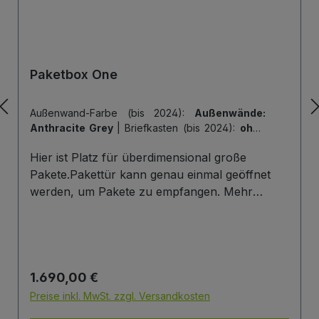
Paketbox One
Außenwand-Farbe (bis 2024):
Außenwände:
Anthracite Grey
|
Briefkasten (bis 2024):
ohne
Briefkasten
|
Hintertür (bis 2024):
ohne
Hier ist Platz für überdimensional große
Hintertür
|
Tiefe der Paketbox (bis 2024):
62
cm Außenmaß (Standard)
|
Tür-Farbe (bis
Pakete.Pakettür kann genau einmal geöffnet
2024):
Tür: Anthracite Grey
werden, um Pakete zu empfangen. Mehr
Infos/Fotos zu dieser Serie: Paketbox One
Paketfach-Variante:Sobald ein Paket eingelegt
wurde ist dieses verschlossen und kann erst
wieder mit einem Schlüssel geöffnet werden.
Regulärer Preis:
1.690,00 €
Die Tür wird immer mit einem Halbzylinder
ausgestattet. Das heißt, Sie können den selben
Preise inkl. MwSt. zzgl. Versandkosten
Schließzylinder verbauen,den Sie auch an