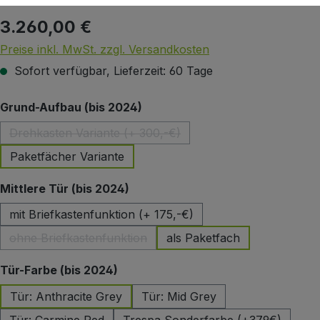
3.260,00 €
Regulärer Preis:
Preise inkl. MwSt. zzgl. Versandkosten
Sofort verfügbar, Lieferzeit: 60 Tage
auswählen
Grund-Aufbau (bis 2024)
Drehkasten Variante (+ 300,-€)
(Diese Option ist zurzeit nicht verfügbar.)
Paketfächer Variante
auswählen
Mittlere Tür (bis 2024)
mit Briefkastenfunktion (+ 175,-€)
ohne Briefkastenfunktion
als Paketfach
(Diese Option ist zurzeit nicht verfügbar.)
auswählen
Tür-Farbe (bis 2024)
Tür: Anthracite Grey
Tür: Mid Grey