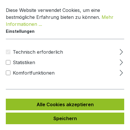
Zum Hauptinhalt springen
Warenko
Diese Website verwendet Cookies, um eine
bestmögliche Erfahrung bieten zu können.
Mehr
Informationen ...
Einstellungen
Paketbox Creative Line
Mypaketkasten
Technisch erforderlich
Statistiken
Bildergalerie überspringen
Komfortfunktionen
Alle Cookies akzeptieren
Speichern