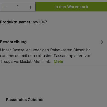
Produkt Anzahl: Gib den gewünschten Wert
In den Warenkorb
Produktnummer:
my1.367
Beschreibung
Unser Bestseller unter den Paketkästen.Dieser ist
rundherum mit den robusten Fassadenplatten von
Trespa verkleidet. Mehr Inf…
Mehr
Produktgalerie überspringen
Passendes Zubehör