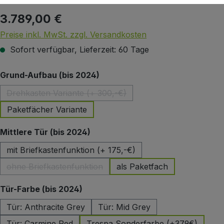
3.789,00 €
Regulärer Preis:
Preise inkl. MwSt. zzgl. Versandkosten
Sofort verfügbar, Lieferzeit: 60 Tage
auswählen
Grund-Aufbau (bis 2024)
Drehkasten Variante (+ 300,-€)
(Diese Option ist zurzeit nicht verfügbar.)
Paketfächer Variante
auswählen
Mittlere Tür (bis 2024)
mit Briefkastenfunktion (+ 175,-€)
ohne Briefkastenfunktion
als Paketfach
(Diese Option ist zurzeit nicht verfügbar.)
auswählen
Tür-Farbe (bis 2024)
Tür: Anthracite Grey
Tür: Mid Grey
Tür: Carmine Red
Trespa Sonderfarbe (+379€)