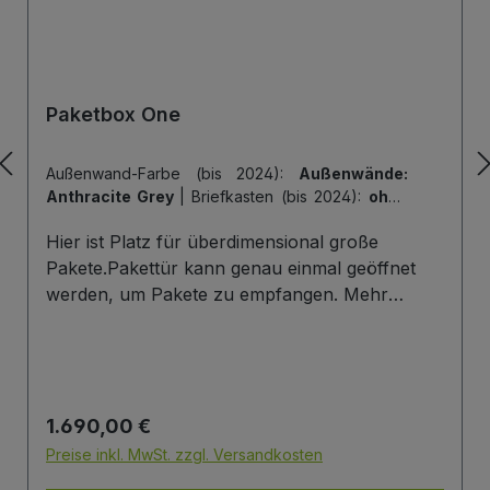
Paketbox One
Außenwand-Farbe (bis 2024):
Außenwände:
Anthracite Grey
|
Briefkasten (bis 2024):
ohne
Briefkasten
|
Hintertür (bis 2024):
ohne
Hier ist Platz für überdimensional große
Hintertür
|
Tiefe der Paketbox (bis 2024):
62
cm Außenmaß (Standard)
|
Tür-Farbe (bis
Pakete.Pakettür kann genau einmal geöffnet
2024):
Tür: Anthracite Grey
werden, um Pakete zu empfangen. Mehr
Infos/Fotos zu dieser Serie: Paketbox One
Paketfach-Variante:Sobald ein Paket eingelegt
wurde ist dieses verschlossen und kann erst
wieder mit einem Schlüssel geöffnet werden.
Regulärer Preis:
1.690,00 €
Die Tür wird immer mit einem Halbzylinder
ausgestattet. Das heißt, Sie können den selben
Preise inkl. MwSt. zzgl. Versandkosten
Schließzylinder verbauen,den Sie auch an