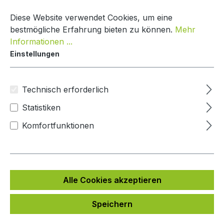
Zum Hauptinhalt springen
Warenko
Diese Website verwendet Cookies, um eine
bestmögliche Erfahrung bieten zu können.
Mehr
Informationen ...
Einstellungen
Paketbox Creative Line
Mypaketkasten
Technisch erforderlich
Statistiken
Bildergalerie überspringen
Komfortfunktionen
Alle Cookies akzeptieren
Speichern