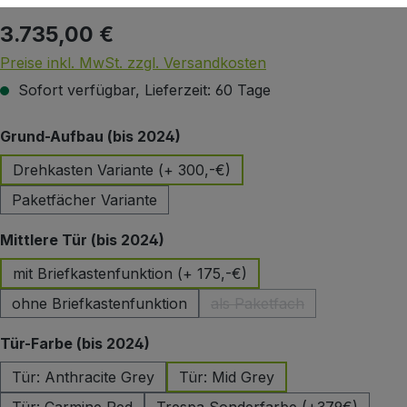
3.735,00 €
Regulärer Preis:
Preise inkl. MwSt. zzgl. Versandkosten
Sofort verfügbar, Lieferzeit: 60 Tage
auswählen
Grund-Aufbau (bis 2024)
Drehkasten Variante (+ 300,-€)
Paketfächer Variante
auswählen
Mittlere Tür (bis 2024)
mit Briefkastenfunktion (+ 175,-€)
ohne Briefkastenfunktion
als Paketfach
(Diese Option ist zurzeit 
auswählen
Tür-Farbe (bis 2024)
Tür: Anthracite Grey
Tür: Mid Grey