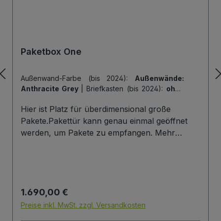
Paketbox One
Außenwand-Farbe (bis 2024):
Außenwände:
Anthracite Grey
|
Briefkasten (bis 2024):
ohne
Briefkasten
|
Hintertür (bis 2024):
ohne
Hier ist Platz für überdimensional große
Hintertür
|
Tiefe der Paketbox (bis 2024):
62
cm Außenmaß (Standard)
|
Tür-Farbe (bis
Pakete.Pakettür kann genau einmal geöffnet
2024):
Tür: Anthracite Grey
werden, um Pakete zu empfangen. Mehr
Infos/Fotos zu dieser Serie: Paketbox One
Paketfach-Variante:Sobald ein Paket eingelegt
wurde ist dieses verschlossen und kann erst
wieder mit einem Schlüssel geöffnet werden.
Regulärer Preis:
1.690,00 €
Die Tür wird immer mit einem Halbzylinder
ausgestattet. Das heißt, Sie können den selben
Preise inkl. MwSt. zzgl. Versandkosten
Schließzylinder verbauen,den Sie auch an