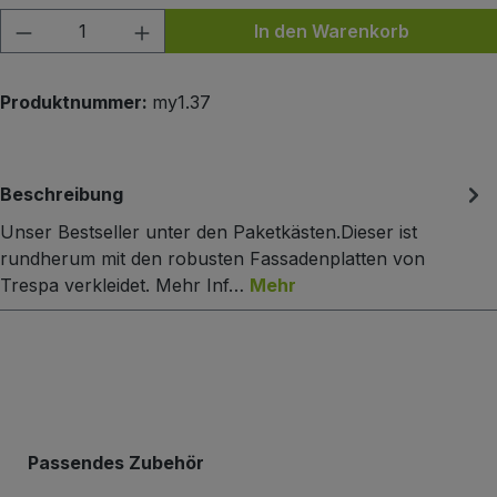
Produkt Anzahl: Gib den gewünschten Wert
In den Warenkorb
Produktnummer:
my1.37
Beschreibung
Unser Bestseller unter den Paketkästen.Dieser ist
rundherum mit den robusten Fassadenplatten von
Trespa verkleidet. Mehr Inf…
Mehr
Produktgalerie überspringen
Passendes Zubehör