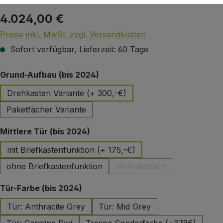
4.024,00 €
Regulärer Preis:
Preise inkl. MwSt. zzgl. Versandkosten
Sofort verfügbar, Lieferzeit: 60 Tage
auswählen
Grund-Aufbau (bis 2024)
Drehkasten Variante (+ 300,-€)
Paketfächer Variante
auswählen
Mittlere Tür (bis 2024)
mit Briefkastenfunktion (+ 175,-€)
ohne Briefkastenfunktion
als Paketfach
(Diese Option ist zurzeit 
auswählen
Tür-Farbe (bis 2024)
Tür: Anthracite Grey
Tür: Mid Grey