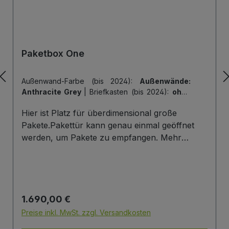
Paketbox One
Außenwand-Farbe (bis 2024):
Außenwände:
Anthracite Grey
|
Briefkasten (bis 2024):
ohne
Briefkasten
|
Hintertür (bis 2024):
ohne
Hier ist Platz für überdimensional große
Hintertür
|
Tiefe der Paketbox (bis 2024):
62
cm Außenmaß (Standard)
|
Tür-Farbe (bis
Pakete.Pakettür kann genau einmal geöffnet
2024):
Tür: Anthracite Grey
werden, um Pakete zu empfangen. Mehr
Infos/Fotos zu dieser Serie: Paketbox One
Paketfach-Variante:Sobald ein Paket eingelegt
wurde ist dieses verschlossen und kann erst
wieder mit einem Schlüssel geöffnet werden.
Regulärer Preis:
1.690,00 €
Die Tür wird immer mit einem Halbzylinder
ausgestattet. Das heißt, Sie können den selben
Preise inkl. MwSt. zzgl. Versandkosten
Schließzylinder verbauen,den Sie auch an