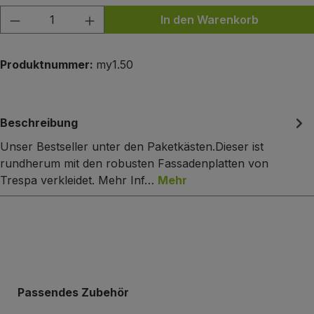
Produkt Anzahl: Gib den gewünschten Wert
In den Warenkorb
Produktnummer:
my1.50
Beschreibung
Unser Bestseller unter den Paketkästen.Dieser ist
rundherum mit den robusten Fassadenplatten von
Trespa verkleidet. Mehr Inf…
Mehr
Produktgalerie überspringen
Passendes Zubehör