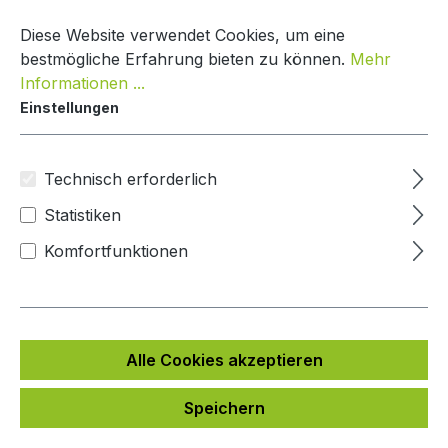
Zum Hauptinhalt springen
Warenko
Diese Website verwendet Cookies, um eine
bestmögliche Erfahrung bieten zu können.
Mehr
Informationen ...
Einstellungen
Paketbox Creative Line
Mypaketkasten
Technisch erforderlich
Statistiken
Bildergalerie überspringen
Komfortfunktionen
Alle Cookies akzeptieren
Speichern