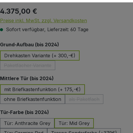
4.375,00 €
Regulärer Preis:
Preise inkl. MwSt. zzgl. Versandkosten
Sofort verfügbar, Lieferzeit: 60 Tage
auswählen
Grund-Aufbau (bis 2024)
Drehkasten Variante (+ 300,-€)
Paketfächer Variante
(Diese Option ist zurzeit nicht verfügbar.)
auswählen
Mittlere Tür (bis 2024)
mit Briefkastenfunktion (+ 175,-€)
ohne Briefkastenfunktion
als Paketfach
(Diese Option ist zurzeit 
auswählen
Tür-Farbe (bis 2024)
Tür: Anthracite Grey
Tür: Mid Grey