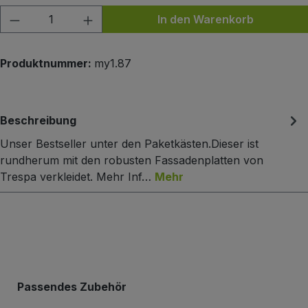
Produkt Anzahl: Gib den gewünschten Wert
In den Warenkorb
Produktnummer:
my1.87
Beschreibung
Unser Bestseller unter den Paketkästen.Dieser ist
rundherum mit den robusten Fassadenplatten von
Trespa verkleidet. Mehr Inf…
Mehr
Produktgalerie überspringen
Passendes Zubehör