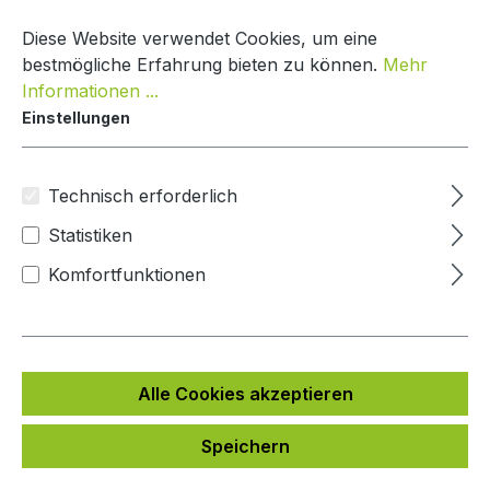
Zum Hauptinhalt springen
Warenko
Diese Website verwendet Cookies, um eine
bestmögliche Erfahrung bieten zu können.
Mehr
Informationen ...
Einstellungen
Paketbox Creative Line
Mypaketkasten
Technisch erforderlich
Statistiken
Bildergalerie überspringen
Komfortfunktionen
Alle Cookies akzeptieren
Speichern