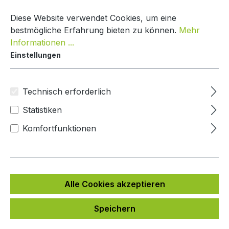
Zum Hauptinhalt springen
Warenko
Diese Website verwendet Cookies, um eine
bestmögliche Erfahrung bieten zu können.
Mehr
Informationen ...
Einstellungen
Paketbox One Türeinsatz
Mypaketkasten
Technisch erforderlich
Statistiken
Bildergalerie überspringen
Komfortfunktionen
Alle Cookies akzeptieren
Speichern