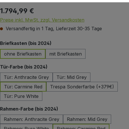
1.794,99 €
Regulärer Preis:
Preise inkl. MwSt. zzgl. Versandkosten
Versandfertig in 1 Tag, Lieferzeit 30-35 Tage
auswählen
Briefkasten (bis 2024)
ohne Briefkasten
mit Briefkasten
auswählen
Tür-Farbe (bis 2024)
Tür: Anthracite Grey
Tür: Mid Grey
Tür: Carmine Red
Trespa Sonderfarbe (+379€)
Tür: Pure White
auswählen
Rahmen-Farbe (bis 2024)
Rahmen: Anthracite Grey
Rahmen: Mid Grey
Rahmen: Pure White
Rahmen: Carmine Red