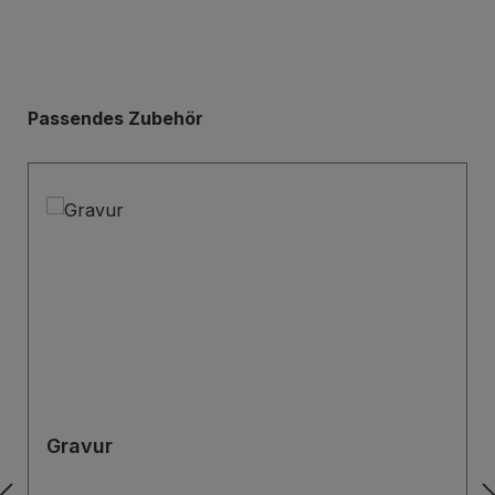
Produktgalerie überspringen
Passendes Zubehör
Gravur