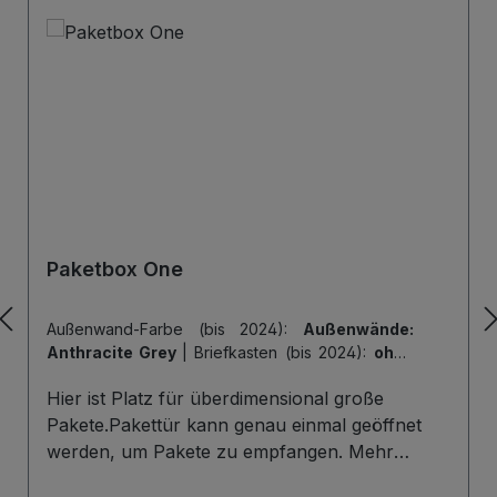
Deggendorf Deutschland
kontakt@mypaketkasten.de
Paketbox One
Außenwand-Farbe (bis 2024):
Außenwände:
Anthracite Grey
|
Briefkasten (bis 2024):
ohne
Briefkasten
|
Hintertür (bis 2024):
ohne
Hier ist Platz für überdimensional große
Hintertür
|
Tiefe der Paketbox (bis 2024):
62
cm Außenmaß (Standard)
|
Tür-Farbe (bis
Pakete.Pakettür kann genau einmal geöffnet
2024):
Tür: Anthracite Grey
werden, um Pakete zu empfangen. Mehr
Infos/Fotos zu dieser Serie: Paketbox One