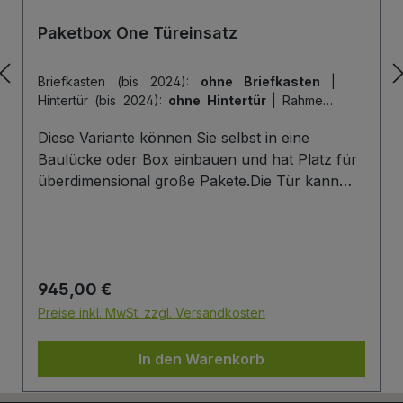
Paketbox One Türeinsatz
Briefkasten (bis 2024):
ohne Briefkasten
|
Hintertür (bis 2024):
ohne Hintertür
|
Rahmen-
Farbe (bis 2024):
Rahmen: Anthracite Grey
|
Diese Variante können Sie selbst in eine
Tür-Farbe (bis 2024):
Tür: Anthracite Grey
Baulücke oder Box einbauen und hat Platz für
überdimensional große Pakete.Die Tür kann
hier genau einmal geöffnet werden, um Pakete
zu empfangen. Mehr Infos/Fotos zu dieser
Serie: Paketbox One Türeinsatz Paketfach-
Variante:Sobald ein Paket eingelegt wurde, ist
Regulärer Preis:
945,00 €
dieses verschlossen und kann erst wieder mit
einem Schlüssel geöffnet werden. Die Tür wird
Preise inkl. MwSt. zzgl. Versandkosten
immer mit einem Halbzylinder ausgestattet. Das
heißt, Sie können den selben Schließzylinder
In den Warenkorb
verbauen, den Sie auch an Ihrer Haustüre
haben und die Paketbox mit dem selben