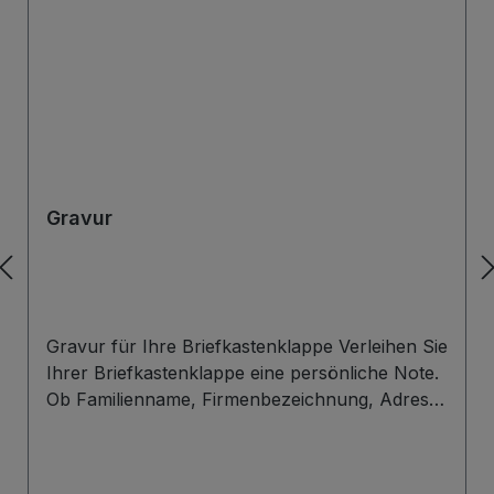
Gravur
Gravur für Ihre Briefkastenklappe Verleihen Sie
Ihrer Briefkastenklappe eine persönliche Note.
Ob Familienname, Firmenbezeichnung, Adresse
oder individuelles Wunschdesign – wir gravieren
Ihre Beschriftung präzise, langlebig und optisch
ansprechend direkt auf die Briefklappe. Zur