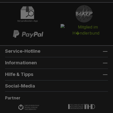
Schlüssel öffnen.Briefkasten:Optional kann ein
Briefkasten integriert werden. Die Post landet in
einem separaten und absperrbaren
Auffangkorb. Hintertür:Wenn Sie von zwei
Seiten einen Zugang zu Ihrem Paketfach
benötigen, können Sie eine Hintertür
dazubestellen.Die Farbe der Hintertür ist immer
die gleiche Farbe, wie die Farbe, die Sie für die
Service-Hotline
vordere Pakettür auswählen.Der Aufbau ist
baugleich zur Vordertür, allerdings gibt es keine
Informationen
Einmalöffnungsfunktion, keinen Briefkasten
und keine Türzustandsanzeige.
Hilfe & Tipps
Außenmaterial: 8mm HPL(High Pressure
Laminate) - Kompaktfaserplatten der Firma
Social-Media
Trespa Bei Sonderfarbe: Bezeichnung der
TürfarbeGeben Sie hier den Namen Ihrer
Partner
Wunschfarbe an.Die Lieferzeit bei
Sonderfarben verlängert sich um 5 bis 6