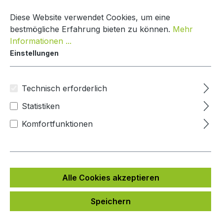
Zum Hauptinhalt springen
Warenko
Diese Website verwendet Cookies, um eine
bestmögliche Erfahrung bieten zu können.
Mehr
Informationen ...
Einstellungen
Paketbox One
Mypaketkasten
Technisch erforderlich
Statistiken
Bildergalerie überspringen
Komfortfunktionen
Alle Cookies akzeptieren
Speichern