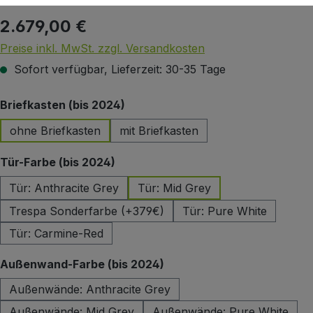
2.679,00 €
Regulärer Preis:
Preise inkl. MwSt. zzgl. Versandkosten
Sofort verfügbar, Lieferzeit: 30-35 Tage
auswählen
Briefkasten (bis 2024)
ohne Briefkasten
mit Briefkasten
auswählen
Tür-Farbe (bis 2024)
Tür: Anthracite Grey
Tür: Mid Grey
Trespa Sonderfarbe (+379€)
Tür: Pure White
Tür: Carmine-Red
auswählen
Außenwand-Farbe (bis 2024)
Außenwände: Anthracite Grey
Außenwände: Mid Grey
Außenwände: Pure White