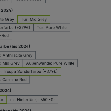
auswählen
s 2024)
ite Grey
Tür: Mid Grey
erfarbe (+379€)
Tür: Pure White
e-Red
auswählen
rbe (bis 2024)
 Anthracite Grey
 Mid Grey
Außenwände: Pure White
 Trespa Sonderfarbe (+379€)
 Carmine Red
auswählen
 2024)
ür
mit Hintertür (+ 650,-€)
auswählen
etbox (bis 2024)