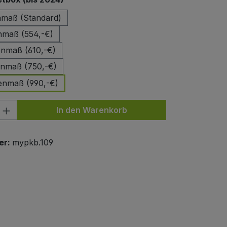
maß (Standard)
maß (554,-€)
nmaß (610,-€)
nmaß (750,-€)
nmaß (990,-€)
nzahl: Gib den gewünschten Wert ein od
In den Warenkorb
er:
mypkb.109