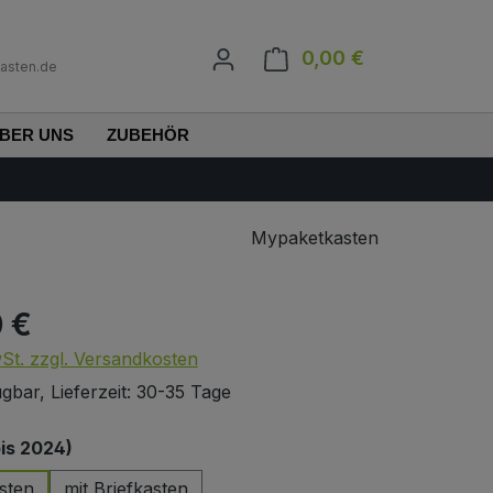
0,00 €
Warenkorb enth
asten.de
BER UNS
ZUBEHÖR
Mypaketkasten
0 €
s:
wSt. zzgl. Versandkosten
gbar, Lieferzeit: 30-35 Tage
auswählen
bis 2024)
sten
mit Briefkasten