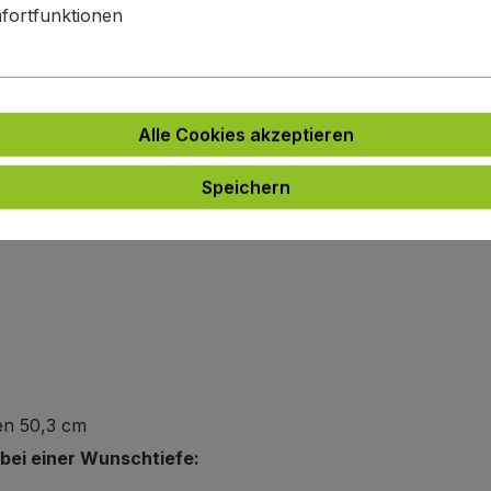
ett montiert auf einer Palette und wird mit der Spedition
fortfunktionen
 verschickt wurde und eine Trackingnummer.
h mit der Spedition vereinbaren möchten, geben Sie bei d
Alle Cookies akzeptieren
Speichern
ten 50,3 cm
ei einer Wunschtiefe: