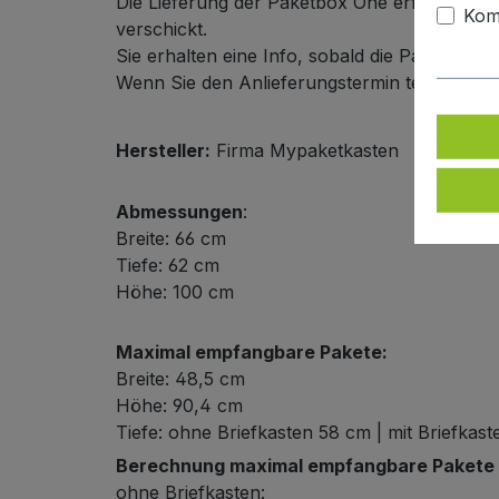
Die Lieferung der Paketbox One erfolgt kompl
Kom
verschickt.
Sie erhalten eine Info, sobald die Paketbox
Wenn Sie den Anlieferungstermin telefonisc
Hersteller:
Firma Mypaketkasten
Abmessungen
:
Breite: 66 cm
Tiefe: 62 cm
Höhe: 100 cm
Maximal empfangbare Pakete:
Breite: 48,5 cm
Höhe: 90,4 cm
Tiefe: ohne Briefkasten 58 cm | mit Briefkas
Berechnung maximal empfangbare Pakete b
ohne Briefkasten: