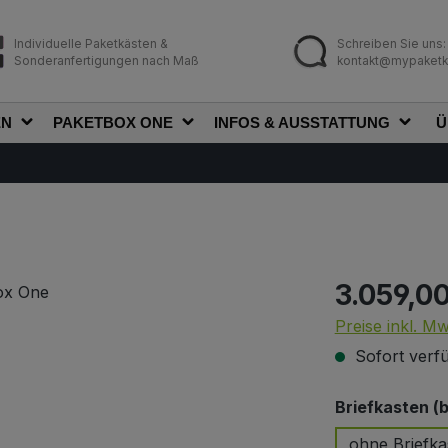
Individuelle Paketkästen &
Schreiben Sie uns:
Sonderanfertigungen nach Maß
kontakt@mypaketk
EN
PAKETBOX ONE
INFOS & AUSSTATTUNG
Ü
3.059,0
Regulärer Prei
Preise inkl. M
Sofort verfü
Briefkasten (
ohne Briefka