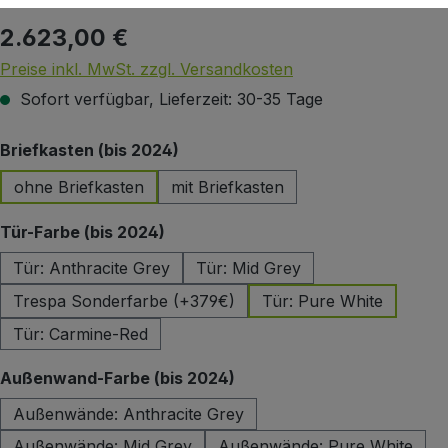
2.623,00 €
Regulärer Preis:
Preise inkl. MwSt. zzgl. Versandkosten
Sofort verfügbar, Lieferzeit: 30-35 Tage
auswählen
Briefkasten (bis 2024)
ohne Briefkasten
mit Briefkasten
auswählen
Tür-Farbe (bis 2024)
Tür: Anthracite Grey
Tür: Mid Grey
Trespa Sonderfarbe (+379€)
Tür: Pure White
Tür: Carmine-Red
auswählen
Außenwand-Farbe (bis 2024)
Außenwände: Anthracite Grey
Außenwände: Mid Grey
Außenwände: Pure White