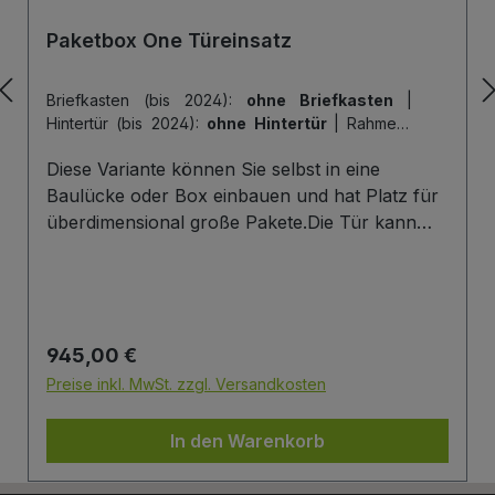
Paketbox One Türeinsatz
Briefkasten (bis 2024):
ohne Briefkasten
|
Hintertür (bis 2024):
ohne Hintertür
|
Rahmen-
Farbe (bis 2024):
Rahmen: Anthracite Grey
|
Diese Variante können Sie selbst in eine
Tür-Farbe (bis 2024):
Tür: Anthracite Grey
Baulücke oder Box einbauen und hat Platz für
überdimensional große Pakete.Die Tür kann
hier genau einmal geöffnet werden, um Pakete
zu empfangen. Mehr Infos/Fotos zu dieser
Serie: Paketbox One Türeinsatz Paketfach-
Variante:Sobald ein Paket eingelegt wurde, ist
Regulärer Preis:
945,00 €
dieses verschlossen und kann erst wieder mit
einem Schlüssel geöffnet werden. Die Tür wird
Preise inkl. MwSt. zzgl. Versandkosten
immer mit einem Halbzylinder ausgestattet. Das
heißt, Sie können den selben Schließzylinder
In den Warenkorb
verbauen, den Sie auch an Ihrer Haustüre
haben und die Paketbox mit dem selben