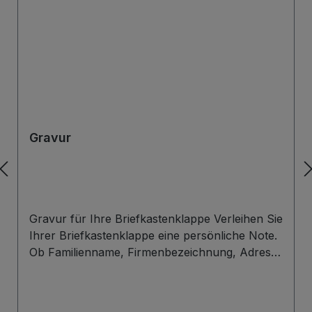
Gravur
Gravur für Ihre Briefkastenklappe Verleihen Sie
Ihrer Briefkastenklappe eine persönliche Note.
Ob Familienname, Firmenbezeichnung, Adresse
oder individuelles Wunschdesign – wir gravieren
Ihre Beschriftung präzise, langlebig und optisch
ansprechend direkt auf die Briefklappe. Zur