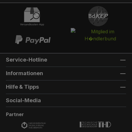
Schlüssel öffnen.Briefkasten:Optional kann ein
Briefkasten integriert werden. Die Post landet in
einem separaten und absperrbaren
Auffangkorb. Hintertür:Wenn Sie von zwei
Seiten einen Zugang zu Ihrem Paketfach
benötigen, können Sie eine Hintertür
dazubestellen.Die Farbe der Hintertür ist immer
die gleiche Farbe, wie die Farbe, die Sie für die
Service-Hotline
vordere Pakettür auswählen.Der Aufbau ist
baugleich zur Vordertür, allerdings gibt es keine
Informationen
Einmalöffnungsfunktion, keinen Briefkasten
und keine Türzustandsanzeige.
Hilfe & Tipps
Außenmaterial: 8mm HPL(High Pressure
Laminate) - Kompaktfaserplatten der Firma
Social-Media
Trespa Bei Sonderfarbe: Bezeichnung der
TürfarbeGeben Sie hier den Namen Ihrer
Partner
Wunschfarbe an.Die Lieferzeit bei
Sonderfarben verlängert sich um 5 bis 6