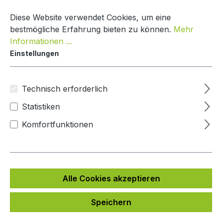
Zum Hauptinhalt springen
Warenko
Diese Website verwendet Cookies, um eine
bestmögliche Erfahrung bieten zu können.
Mehr
Informationen ...
Einstellungen
Paketbox One
Mypaketkasten
Technisch erforderlich
Statistiken
Bildergalerie überspringen
Komfortfunktionen
Alle Cookies akzeptieren
Speichern