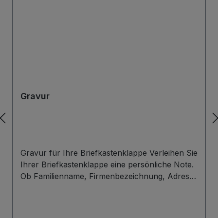
Gravur
Gravur für Ihre Briefkastenklappe Verleihen Sie
Ihrer Briefkastenklappe eine persönliche Note.
Ob Familienname, Firmenbezeichnung, Adresse
oder individuelles Wunschdesign – wir gravieren
Ihre Beschriftung präzise, langlebig und optisch
ansprechend direkt auf die Briefklappe. Zur