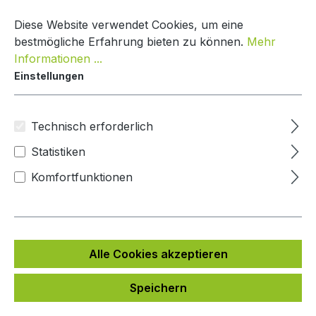
Zum Hauptinhalt springen
Warenko
Diese Website verwendet Cookies, um eine
bestmögliche Erfahrung bieten zu können.
Mehr
Informationen ...
Einstellungen
Paketbox One
Mypaketkasten
Technisch erforderlich
Statistiken
Bildergalerie überspringen
Komfortfunktionen
Alle Cookies akzeptieren
Speichern