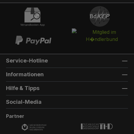
Schlüssel öffnen.Briefkasten:Optional kann ein
Briefkasten integriert werden. Die Post landet in
einem separaten und absperrbaren
Auffangkorb. Hintertür:Wenn Sie von zwei
Seiten einen Zugang zu Ihrem Paketfach
benötigen, können Sie eine Hintertür
dazubestellen.Die Farbe der Hintertür ist immer
die gleiche Farbe, wie die Farbe, die Sie für die
Service-Hotline
vordere Pakettür auswählen.Der Aufbau ist
baugleich zur Vordertür, allerdings gibt es keine
Informationen
Einmalöffnungsfunktion, keinen Briefkasten
und keine Türzustandsanzeige.
Hilfe & Tipps
Außenmaterial: 8mm HPL(High Pressure
Laminate) - Kompaktfaserplatten der Firma
Social-Media
Trespa Bei Sonderfarbe: Bezeichnung der
TürfarbeGeben Sie hier den Namen Ihrer
Partner
Wunschfarbe an.Die Lieferzeit bei
Sonderfarben verlängert sich um 5 bis 6