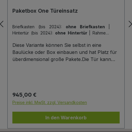
Paketbox One Türeinsatz
Briefkasten (bis 2024):
ohne Briefkasten
|
Hintertür (bis 2024):
ohne Hintertür
|
Rahmen-
Farbe (bis 2024):
Rahmen: Anthracite Grey
|
Diese Variante können Sie selbst in eine
Tür-Farbe (bis 2024):
Tür: Anthracite Grey
Baulücke oder Box einbauen und hat Platz für
überdimensional große Pakete.Die Tür kann
hier genau einmal geöffnet werden, um Pakete
zu empfangen. Mehr Infos/Fotos zu dieser
Serie: Paketbox One Türeinsatz Paketfach-
Variante:Sobald ein Paket eingelegt wurde, ist
Regulärer Preis:
945,00 €
dieses verschlossen und kann erst wieder mit
einem Schlüssel geöffnet werden. Die Tür wird
Preise inkl. MwSt. zzgl. Versandkosten
immer mit einem Halbzylinder ausgestattet. Das
heißt, Sie können den selben Schließzylinder
In den Warenkorb
verbauen, den Sie auch an Ihrer Haustüre
haben und die Paketbox mit dem selben