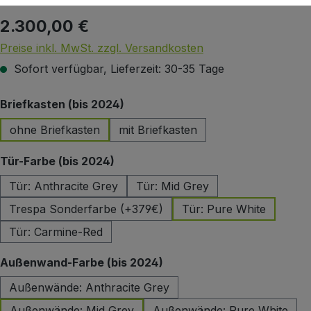
2.300,00 €
Regulärer Preis:
Preise inkl. MwSt. zzgl. Versandkosten
Sofort verfügbar, Lieferzeit: 30-35 Tage
auswählen
Briefkasten (bis 2024)
ohne Briefkasten
mit Briefkasten
auswählen
Tür-Farbe (bis 2024)
Tür: Anthracite Grey
Tür: Mid Grey
Trespa Sonderfarbe (+379€)
Tür: Pure White
Tür: Carmine-Red
auswählen
Außenwand-Farbe (bis 2024)
Außenwände: Anthracite Grey
Außenwände: Mid Grey
Außenwände: Pure White