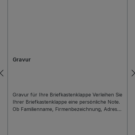
Gravur
Gravur für Ihre Briefkastenklappe Verleihen Sie
Ihrer Briefkastenklappe eine persönliche Note.
Ob Familienname, Firmenbezeichnung, Adresse
oder individuelles Wunschdesign – wir gravieren
Ihre Beschriftung präzise, langlebig und optisch
ansprechend direkt auf die Briefklappe. Zur