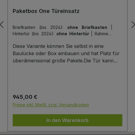
Paketbox One Türeinsatz
Briefkasten (bis 2024):
ohne Briefkasten
|
Hintertür (bis 2024):
ohne Hintertür
|
Rahmen-
Farbe (bis 2024):
Rahmen: Anthracite Grey
|
Diese Variante können Sie selbst in eine
Tür-Farbe (bis 2024):
Tür: Anthracite Grey
Baulücke oder Box einbauen und hat Platz für
überdimensional große Pakete.Die Tür kann
hier genau einmal geöffnet werden, um Pakete
zu empfangen. Mehr Infos/Fotos zu dieser
Serie: Paketbox One Türeinsatz Paketfach-
Variante:Sobald ein Paket eingelegt wurde, ist
Regulärer Preis:
945,00 €
dieses verschlossen und kann erst wieder mit
einem Schlüssel geöffnet werden. Die Tür wird
Preise inkl. MwSt. zzgl. Versandkosten
immer mit einem Halbzylinder ausgestattet. Das
heißt, Sie können den selben Schließzylinder
In den Warenkorb
verbauen, den Sie auch an Ihrer Haustüre
haben und die Paketbox mit dem selben