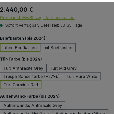
2.440,00 €
Regulärer Preis:
Preise inkl. MwSt. zzgl. Versandkosten
Sofort verfügbar, Lieferzeit: 30-35 Tage
auswählen
Briefkasten (bis 2024)
ohne Briefkasten
mit Briefkasten
auswählen
Tür-Farbe (bis 2024)
Tür: Anthracite Grey
Tür: Mid Grey
Trespa Sonderfarbe (+379€)
Tür: Pure White
Tür: Carmine-Red
auswählen
Außenwand-Farbe (bis 2024)
Außenwände: Anthracite Grey
Außenwände: Mid Grey
Außenwände: Pure White