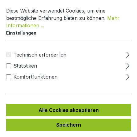
Zum Hauptinhalt springen
Warenko
Diese Website verwendet Cookies, um eine
bestmögliche Erfahrung bieten zu können.
Mehr
Informationen ...
Einstellungen
Paketbox One
Mypaketkasten
Technisch erforderlich
Statistiken
Bildergalerie überspringen
Komfortfunktionen
Alle Cookies akzeptieren
Speichern