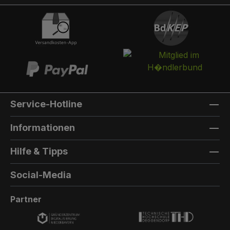
Schlüssel öffnen.Briefkasten:Optional kann ein
Briefkasten integriert werden. Die Post landet in
einem separaten und absperrbaren
Auffangkorb. Hintertür:Wenn Sie von zwei
Seiten einen Zugang zu Ihrem Paketfach
benötigen, können Sie eine Hintertür
dazubestellen.Die Farbe der Hintertür ist immer
die gleiche Farbe, wie die Farbe, die Sie für die
Service-Hotline
vordere Pakettür auswählen.Der Aufbau ist
baugleich zur Vordertür, allerdings gibt es keine
Informationen
Einmalöffnungsfunktion, keinen Briefkasten
und keine Türzustandsanzeige.
Hilfe & Tipps
Außenmaterial: 8mm HPL(High Pressure
Laminate) - Kompaktfaserplatten der Firma
Social-Media
Trespa Bei Sonderfarbe: Bezeichnung der
TürfarbeGeben Sie hier den Namen Ihrer
Partner
Wunschfarbe an.Die Lieferzeit bei
Sonderfarben verlängert sich um 5 bis 6