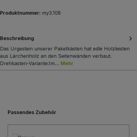
Produktnummer:
my3.108
Beschreibung
Das Urgestein unserer Paketkästen hat edle Holzleisten
aus Lärchenholz an den Seitenwänden verbaut.
Drehkasten-Variante:Im…
Mehr
Produktgalerie überspringen
Passendes Zubehör