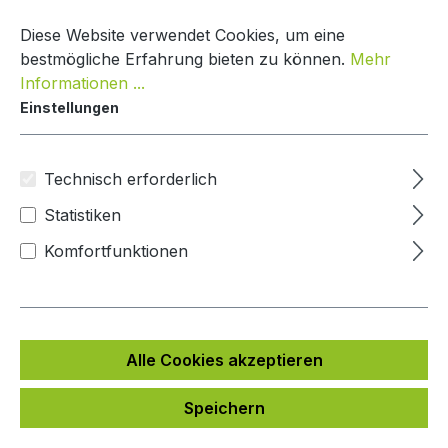
Zum Hauptinhalt springen
Warenko
Diese Website verwendet Cookies, um eine
bestmögliche Erfahrung bieten zu können.
Mehr
Informationen ...
Einstellungen
Paketkasten Classic Line
Mypaketkasten
Technisch erforderlich
Statistiken
Bildergalerie überspringen
Komfortfunktionen
Alle Cookies akzeptieren
Speichern