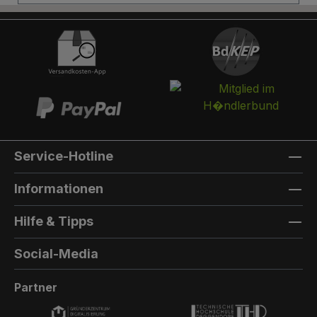
Briefkasten:Optional kann ein Briefkasten
integriert werden. Die Post landet in einem
separaten und absperrbaren Auffangkorb.
Hintertür:Auf der Rückseite können Sie eine
Hintertür integrieren. Die Farbe der Hintertür ist
immer die gleiche Farbe, wie die Türfarbe
vorne. Außenmaterial: 8mm HPL(High
Pressure Laminate) - Kompaktfaserplatten der
Firma Trespa Bei Sonderfarbe: Bezeichnung
Service-Hotline
der TürfarbeGeben Sie hier den Namen Ihrer
Wunschfarbe an.Die Lieferzeit bei
Informationen
Sonderfarben verlängert sich um 5 bis 6
Wochen. Bei Sonderfarbe: Bezeichnung der
Hilfe & Tipps
AußenfarbeGeben Sie hier den Namen der
Wunschfarbe an.Hinweis: Falls Sie die Türfarbe
Social-Media
in der selben Farbe wie die Außenwandfarbe
erhalten möchten, kontaktieren Sie uns, da der
Partner
Aufpreis in dieser Linie dann nicht doppelt
berechnet wird.Die Lieferzeit bei Sonderfarben