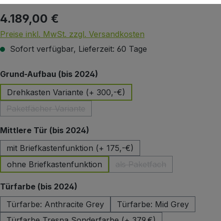
4.189,00 €
Regulärer Preis:
Preise inkl. MwSt. zzgl. Versandkosten
Sofort verfügbar, Lieferzeit: 60 Tage
auswählen
Grund-Aufbau (bis 2024)
Drehkasten Variante (+ 300,-€)
Paketfächer Variante
(Diese Option ist zurzeit nicht verfügbar.)
auswählen
Mittlere Tür (bis 2024)
mit Briefkastenfunktion (+ 175,-€)
ohne Briefkastenfunktion
als Paketfach
(Diese Option ist zurzeit 
auswählen
Türfarbe (bis 2024)
Türfarbe: Anthracite Grey
Türfarbe: Mid Grey
Türfarbe Trespa Sonderfarbe (+ 379,€)