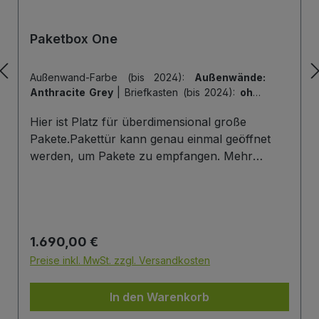
Paketbox One
Außenwand-Farbe (bis 2024):
Außenwände:
Anthracite Grey
|
Briefkasten (bis 2024):
ohne
Briefkasten
|
Hintertür (bis 2024):
ohne
Hier ist Platz für überdimensional große
Hintertür
|
Tiefe der Paketbox (bis 2024):
62
cm Außenmaß (Standard)
|
Tür-Farbe (bis
Pakete.Pakettür kann genau einmal geöffnet
2024):
Tür: Anthracite Grey
werden, um Pakete zu empfangen. Mehr
Infos/Fotos zu dieser Serie: Paketbox One
Paketfach-Variante:Sobald ein Paket eingelegt
wurde ist dieses verschlossen und kann erst
wieder mit einem Schlüssel geöffnet werden.
Regulärer Preis:
1.690,00 €
Die Tür wird immer mit einem Halbzylinder
ausgestattet. Das heißt, Sie können den selben
Preise inkl. MwSt. zzgl. Versandkosten
Schließzylinder verbauen,den Sie auch an
Ihrer Haustüre haben und die Paketbox mit
In den Warenkorb
dem selben Schlüssel öffnen.