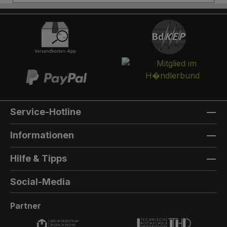
Briefkasten:Optional kann ein Briefkasten
integriert werden. Die Post landet in einem
separaten und absperrbaren Auffangkorb.
Hintertür:Auf der Rückseite können Sie eine
Hintertür integrieren. Die Farbe der Hintertür ist
immer die gleiche Farbe, wie die Türfarbe
vorne. Außenmaterial: 8mm HPL(High
Pressure Laminate) - Kompaktfaserplatten der
Firma Trespa Bei Sonderfarbe: Bezeichnung
Service-Hotline
der TürfarbeGeben Sie hier den Namen Ihrer
Wunschfarbe an.Die Lieferzeit bei
Informationen
Sonderfarben verlängert sich um 5 bis 6
Wochen. Bei Sonderfarbe: Bezeichnung der
Hilfe & Tipps
AußenfarbeGeben Sie hier den Namen der
Wunschfarbe an.Hinweis: Falls Sie die Türfarbe
Social-Media
in der selben Farbe wie die Außenwandfarbe
erhalten möchten, kontaktieren Sie uns, da der
Partner
Aufpreis in dieser Linie dann nicht doppelt
berechnet wird.Die Lieferzeit bei Sonderfarben