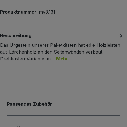
Produktnummer:
my3.131
Beschreibung
Das Urgestein unserer Paketkästen hat edle Holzleisten
aus Lärchenholz an den Seitenwänden verbaut.
Drehkasten-Variante:Im…
Mehr
Produktgalerie überspringen
Passendes Zubehör