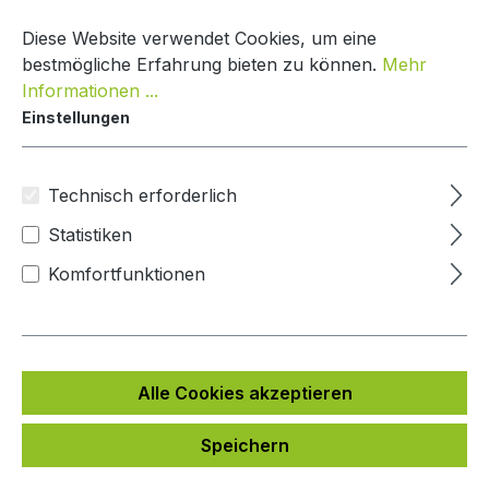
Zum Hauptinhalt springen
Warenko
Diese Website verwendet Cookies, um eine
bestmögliche Erfahrung bieten zu können.
Mehr
Informationen ...
Einstellungen
Paketkasten Classic Line
Mypaketkasten
Technisch erforderlich
Statistiken
Bildergalerie überspringen
Komfortfunktionen
Alle Cookies akzeptieren
Speichern