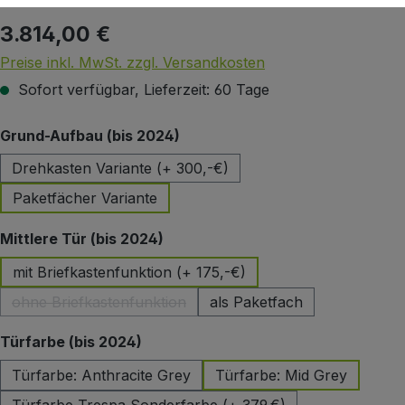
3.814,00 €
Regulärer Preis:
Preise inkl. MwSt. zzgl. Versandkosten
Sofort verfügbar, Lieferzeit: 60 Tage
auswählen
Grund-Aufbau (bis 2024)
Drehkasten Variante (+ 300,-€)
Paketfächer Variante
auswählen
Mittlere Tür (bis 2024)
mit Briefkastenfunktion (+ 175,-€)
ohne Briefkastenfunktion
als Paketfach
(Diese Option ist zurzeit nicht verfügbar.)
auswählen
Türfarbe (bis 2024)
Türfarbe: Anthracite Grey
Türfarbe: Mid Grey