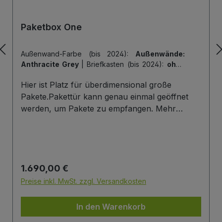
Paketbox One
Außenwand-Farbe (bis 2024):
Außenwände:
Anthracite Grey
|
Briefkasten (bis 2024):
ohne
Briefkasten
|
Hintertür (bis 2024):
ohne
Hier ist Platz für überdimensional große
Hintertür
|
Tiefe der Paketbox (bis 2024):
62
cm Außenmaß (Standard)
|
Tür-Farbe (bis
Pakete.Pakettür kann genau einmal geöffnet
2024):
Tür: Anthracite Grey
werden, um Pakete zu empfangen. Mehr
Infos/Fotos zu dieser Serie: Paketbox One
Paketfach-Variante:Sobald ein Paket eingelegt
wurde ist dieses verschlossen und kann erst
wieder mit einem Schlüssel geöffnet werden.
Regulärer Preis:
1.690,00 €
Die Tür wird immer mit einem Halbzylinder
ausgestattet. Das heißt, Sie können den selben
Preise inkl. MwSt. zzgl. Versandkosten
Schließzylinder verbauen,den Sie auch an
Ihrer Haustüre haben und die Paketbox mit
In den Warenkorb
dem selben Schlüssel öffnen.