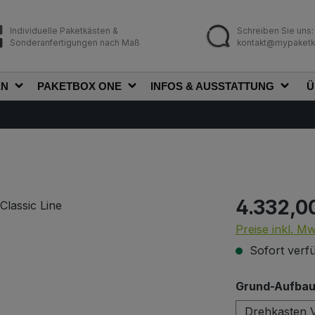
Individuelle Paketkästen &
Schreiben Sie uns:
Sonderanfertigungen nach Maß
kontakt@mypaketk
EN
PAKETBOX ONE
INFOS & AUSSTATTUNG
Ü
4.332,0
Regulärer Prei
Preise inkl. M
Sofort verfü
Grund-Aufbau 
Drehkasten V