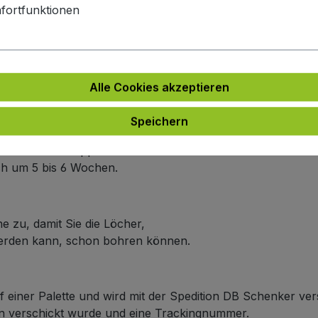
fortfunktionen
e
e an.
ich um 5 bis 6 Wochen.
Alle Cookies akzeptieren
arbe
 an.
Speichern
n Farbe wie die Frontplattenfarbe haben möchten,
r Linie nicht doppelt berechnet wird.
ich um 5 bis 6 Wochen.
e zu, damit Sie die Löcher,
werden kann, schon bohren können.
f einer Palette und wird mit der Spedition DB Schenker ver
ten verschickt wurde und eine Trackingnummer.