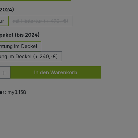
auswählen
 2024)
ür
mit Hintertür (+ 490,-€)
(Diese Option ist zurzeit nicht verfügbar.)
auswählen
aket (bis 2024)
htung im Deckel
ung im Deckel (+ 240,-€)
nzahl: Gib den gewünschten Wert ein od
In den Warenkorb
er:
my3.158