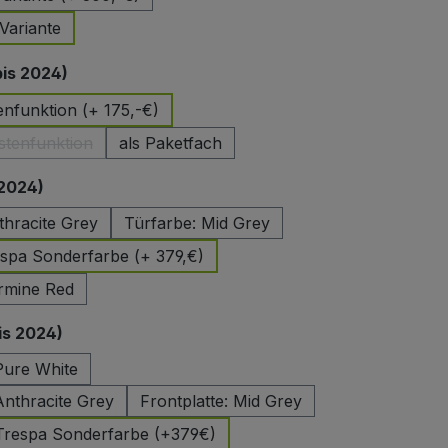
Variante
auswählen
bis 2024)
enfunktion (+ 175,-€)
stenfunktion
als Paketfach
(Diese Option ist zurzeit nicht verfügbar.)
auswählen
 2024)
thracite Grey
Türfarbe: Mid Grey
spa Sonderfarbe (+ 379,€)
rmine Red
auswählen
is 2024)
 Pure White
Anthracite Grey
Frontplatte: Mid Grey
 Trespa Sonderfarbe (+379€)