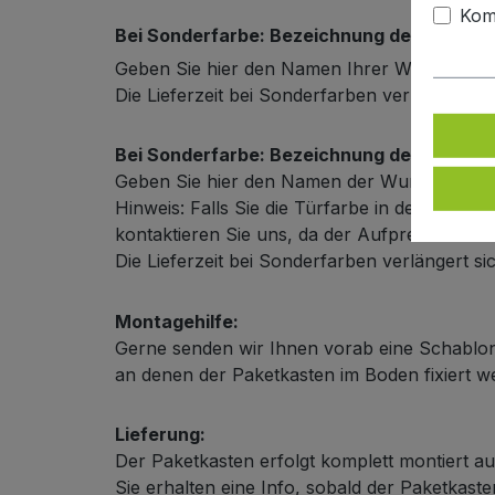
Kom
Bei Sonderfarbe: Bezeichnung der Türfarb
Geben Sie hier den Namen Ihrer Wunschfarb
Die Lieferzeit bei Sonderfarben verlängert s
Bei Sonderfarbe: Bezeichnung der Außenf
Geben Sie hier den Namen der Wunschfarbe
Hinweis: Falls Sie die Türfarbe in der selbe
kontaktieren Sie uns, da der Aufpreis in diese
Die Lieferzeit bei Sonderfarben verlängert s
Montagehilfe:
Gerne senden wir Ihnen vorab eine Schablon
an denen der Paketkasten im Boden fixiert 
Lieferung:
Der Paketkasten erfolgt komplett montiert au
Sie erhalten eine Info, sobald der Paketkas