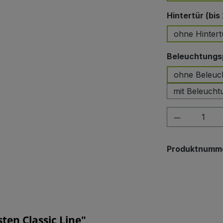
Hintertür (bis
ohne Hintert
Beleuchtungsp
ohne Beleuc
mit Beleucht
Produkt A
Produktnumm
en Classic Line"