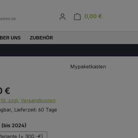
0,00 €
Warenkorb enth
asten.de
BER UNS
ZUBEHÖR
Mypaketkasten
0 €
s:
wSt. zzgl. Versandkosten
gbar, Lieferzeit: 60 Tage
auswählen
(bis 2024)
ariante (+ 300,-€)