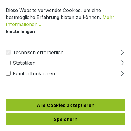
Zum Hauptinhalt springen
Warenko
Diese Website verwendet Cookies, um eine
bestmögliche Erfahrung bieten zu können.
Mehr
Informationen ...
Einstellungen
Paketkasten Classic Line
Mypaketkasten
Technisch erforderlich
Statistiken
Bildergalerie überspringen
Komfortfunktionen
Alle Cookies akzeptieren
Speichern