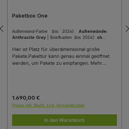
Paketbox One
Außenwand-Farbe (bis 2024):
Außenwände:
Anthracite Grey
|
Briefkasten (bis 2024):
ohne
Briefkasten
|
Hintertür (bis 2024):
ohne
Hier ist Platz für überdimensional große
Hintertür
|
Tiefe der Paketbox (bis 2024):
62
cm Außenmaß (Standard)
|
Tür-Farbe (bis
Pakete.Pakettür kann genau einmal geöffnet
2024):
Tür: Anthracite Grey
werden, um Pakete zu empfangen. Mehr
Infos/Fotos zu dieser Serie: Paketbox One
Paketfach-Variante:Sobald ein Paket eingelegt
wurde ist dieses verschlossen und kann erst
wieder mit einem Schlüssel geöffnet werden.
Regulärer Preis:
1.690,00 €
Die Tür wird immer mit einem Halbzylinder
ausgestattet. Das heißt, Sie können den selben
Preise inkl. MwSt. zzgl. Versandkosten
Schließzylinder verbauen,den Sie auch an
Ihrer Haustüre haben und die Paketbox mit
In den Warenkorb
dem selben Schlüssel öffnen.