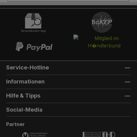
Briefkasten:Optional kann ein Briefkasten
integriert werden. Die Post landet in einem
separaten und absperrbaren Auffangkorb.
Hintertür:Auf der Rückseite können Sie eine
Hintertür integrieren. Die Farbe der Hintertür ist
immer die gleiche Farbe, wie die Türfarbe
vorne. Außenmaterial: 8mm HPL(High
Pressure Laminate) - Kompaktfaserplatten der
Firma Trespa Bei Sonderfarbe: Bezeichnung
Service-Hotline
der TürfarbeGeben Sie hier den Namen Ihrer
Wunschfarbe an.Die Lieferzeit bei
Informationen
Sonderfarben verlängert sich um 5 bis 6
Wochen. Bei Sonderfarbe: Bezeichnung der
Hilfe & Tipps
AußenfarbeGeben Sie hier den Namen der
Wunschfarbe an.Hinweis: Falls Sie die Türfarbe
Social-Media
in der selben Farbe wie die Außenwandfarbe
erhalten möchten, kontaktieren Sie uns, da der
Partner
Aufpreis in dieser Linie dann nicht doppelt
berechnet wird.Die Lieferzeit bei Sonderfarben