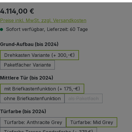
4.114,00 €
Regulärer Preis:
Preise inkl. MwSt. zzgl. Versandkosten
Sofort verfügbar, Lieferzeit: 60 Tage
auswählen
Grund-Aufbau (bis 2024)
Drehkasten Variante (+ 300,-€)
Paketfächer Variante
auswählen
Mittlere Tür (bis 2024)
mit Briefkastenfunktion (+ 175,-€)
ohne Briefkastenfunktion
als Paketfach
(Diese Option ist zurzeit 
auswählen
Türfarbe (bis 2024)
Türfarbe: Anthracite Grey
Türfarbe: Mid Grey