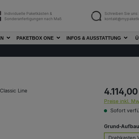
Individuelle Paketkästen &
Schreiben Sie uns:
Sonderanfertigungen nach Maß
kontakt@mypaketk
EN
PAKETBOX ONE
INFOS & AUSSTATTUNG
Ü
4.114,00
Regulärer Prei
Preise inkl. M
Sofort verfü
Grund-Aufbau 
Drehkasten V