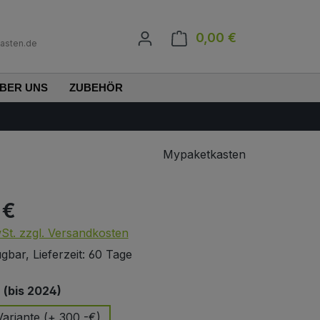
0,00 €
Warenkorb enth
asten.de
BER UNS
ZUBEHÖR
Mypaketkasten
 €
s:
wSt. zzgl. Versandkosten
gbar, Lieferzeit: 60 Tage
auswählen
(bis 2024)
ariante (+ 300,-€)