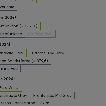
Variante
auswählen
bis 2024)
enfunktion (+ 175,-€)
stenfunktion
als Paketfach
(Diese Option ist zurzeit nicht verfügbar.)
auswählen
 2024)
thracite Grey
Türfarbe: Mid Grey
spa Sonderfarbe (+ 379,€)
rmine Red
auswählen
is 2024)
 Pure White
Anthracite Grey
Frontplatte: Mid Grey
 Trespa Sonderfarbe (+379€)