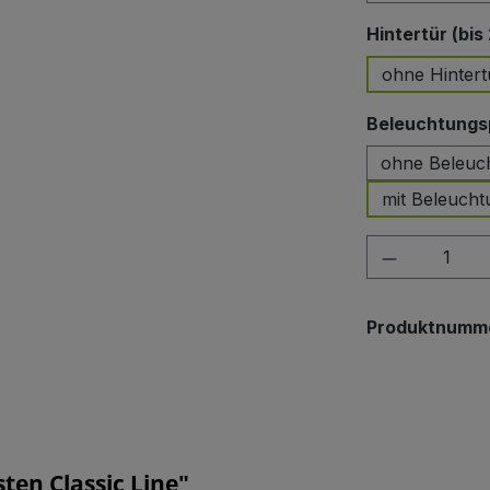
Hintertür (bis
ohne Hintert
Beleuchtungsp
ohne Beleuc
mit Beleucht
Produkt A
Produktnumm
en Classic Line"