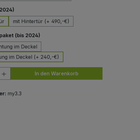
auswählen
 2024)
ür
mit Hintertür (+ 490,-€)
auswählen
aket (bis 2024)
htung im Deckel
ung im Deckel (+ 240,-€)
nzahl: Gib den gewünschten Wert ein od
In den Warenkorb
er:
my3.3