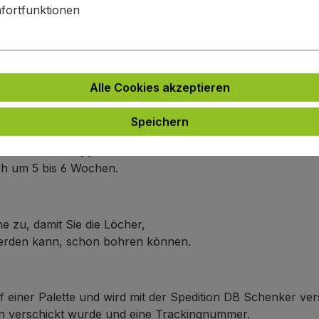
fortfunktionen
e
e an.
ich um 5 bis 6 Wochen.
Alle Cookies akzeptieren
arbe
 an.
Speichern
n Farbe wie die Frontplattenfarbe haben möchten,
r Linie nicht doppelt berechnet wird.
ich um 5 bis 6 Wochen.
e zu, damit Sie die Löcher,
werden kann, schon bohren können.
f einer Palette und wird mit der Spedition DB Schenker ver
ten verschickt wurde und eine Trackingnummer.