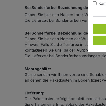
Kom
Bei Sonderfarbe: Bezeichnung der Türfarb
Geben Sie hier den Namen Ihrer Wunschfarb
Die Lieferzeit bei Sonderfarben verlängert s
Bei Sonderfarbe: Bezeichnung der Außenf
Geben Sie hier den Namen der Wunschfarbe
Hinweis: Falls Sie die Türfarbe in der selbe
kontaktieren Sie uns, da der Aufpreis in diese
Die Lieferzeit bei Sonderfarben verlängert s
Montagehilfe:
Gerne senden wir Ihnen vorab eine Schablon
an denen der Paketkasten im Boden fixiert 
Lieferung:
Der Paketkasten erfolgt komplett montiert au
Sie erhalten eine Info, sobald der Paketkas