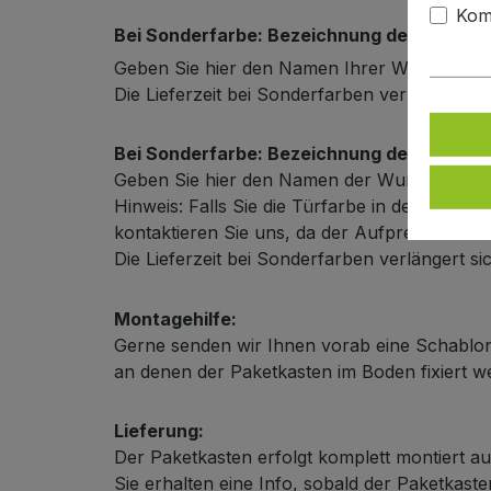
Kom
Bei Sonderfarbe: Bezeichnung der Türfarb
Geben Sie hier den Namen Ihrer Wunschfarb
Die Lieferzeit bei Sonderfarben verlängert s
Bei Sonderfarbe: Bezeichnung der Außenf
Geben Sie hier den Namen der Wunschfarbe
Hinweis: Falls Sie die Türfarbe in der selbe
kontaktieren Sie uns, da der Aufpreis in diese
Die Lieferzeit bei Sonderfarben verlängert s
Montagehilfe:
Gerne senden wir Ihnen vorab eine Schablon
an denen der Paketkasten im Boden fixiert 
Lieferung:
Der Paketkasten erfolgt komplett montiert au
Sie erhalten eine Info, sobald der Paketkas