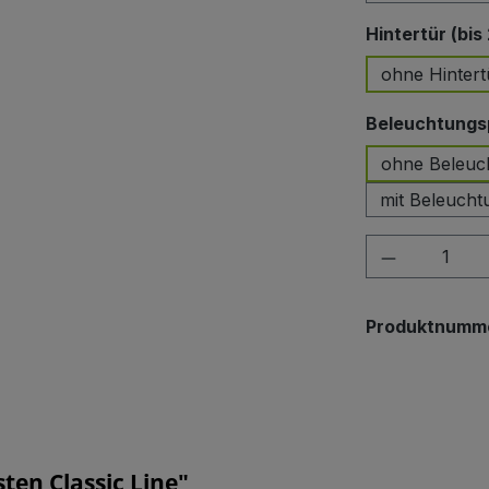
Hintertür (bis
ohne Hintert
Beleuchtungsp
ohne Beleuc
mit Beleucht
Produkt A
Produktnumm
en Classic Line"