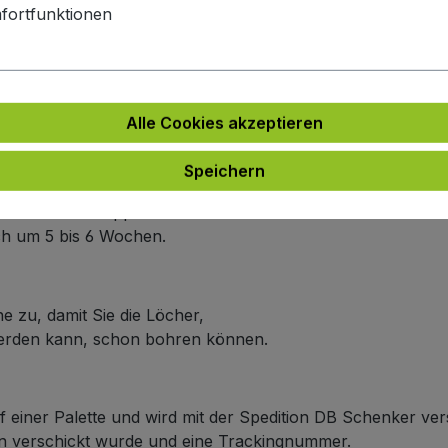
fortfunktionen
e
e an.
ich um 5 bis 6 Wochen.
Alle Cookies akzeptieren
arbe
 an.
Speichern
n Farbe wie die Frontplattenfarbe haben möchten,
r Linie nicht doppelt berechnet wird.
ich um 5 bis 6 Wochen.
e zu, damit Sie die Löcher,
werden kann, schon bohren können.
f einer Palette und wird mit der Spedition DB Schenker ver
ten verschickt wurde und eine Trackingnummer.