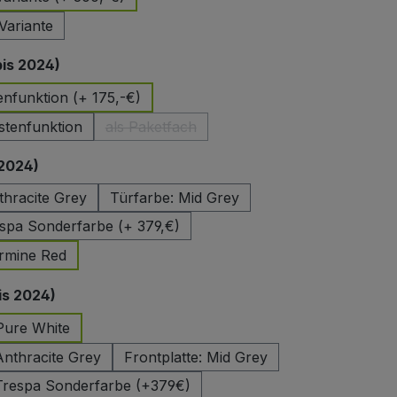
Variante
auswählen
bis 2024)
enfunktion (+ 175,-€)
stenfunktion
als Paketfach
(Diese Option ist zurzeit nicht verfügbar.)
auswählen
 2024)
thracite Grey
Türfarbe: Mid Grey
spa Sonderfarbe (+ 379,€)
armine Red
auswählen
is 2024)
 Pure White
Anthracite Grey
Frontplatte: Mid Grey
 Trespa Sonderfarbe (+379€)