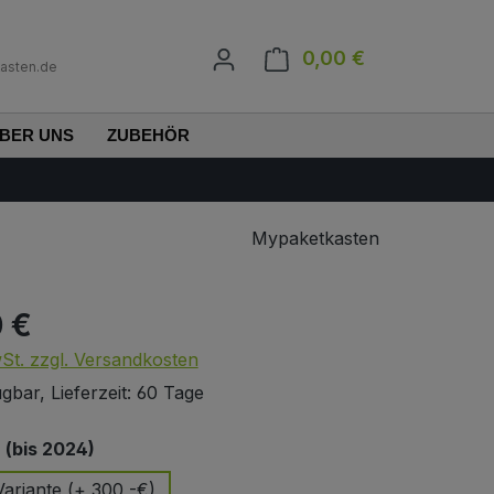
0,00 €
Warenkorb enth
asten.de
BER UNS
ZUBEHÖR
Mypaketkasten
0 €
s:
wSt. zzgl. Versandkosten
gbar, Lieferzeit: 60 Tage
auswählen
(bis 2024)
ariante (+ 300,-€)