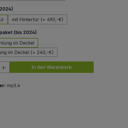
auswählen
 2024)
ür
mit Hintertür (+ 490,-€)
auswählen
aket (bis 2024)
htung im Deckel
ung im Deckel (+ 240,-€)
nzahl: Gib den gewünschten Wert ein od
In den Warenkorb
er:
my3.4