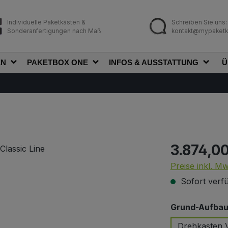
Individuelle Paketkästen &
Schreiben Sie uns:
Sonderanfertigungen nach Maß
kontakt@mypaketk
EN
PAKETBOX ONE
INFOS & AUSSTATTUNG
Ü
3.874,0
Regulärer Prei
Preise inkl. M
Sofort verfü
Grund-Aufbau 
Drehkasten V