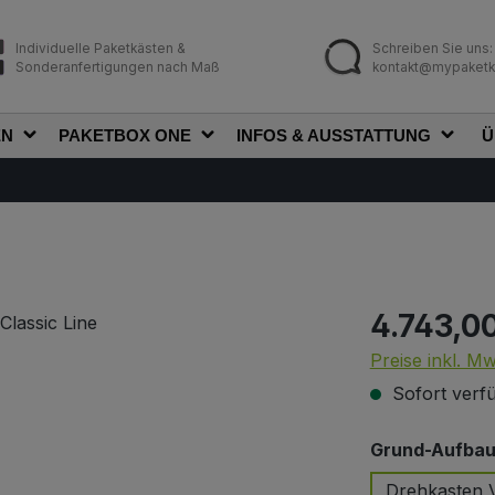
Individuelle Paketkästen &
Schreiben Sie uns:
Sonderanfertigungen nach Maß
kontakt@mypaketk
EN
PAKETBOX ONE
INFOS & AUSSTATTUNG
Ü
4.743,0
Regulärer Prei
Preise inkl. M
Sofort verfü
Grund-Aufbau 
Drehkasten V