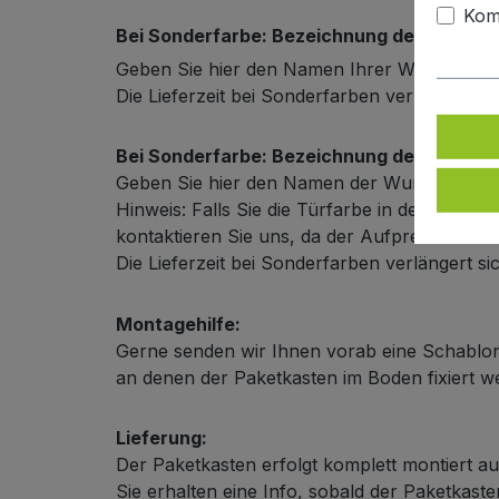
Kom
Bei Sonderfarbe: Bezeichnung der Türfarb
Geben Sie hier den Namen Ihrer Wunschfarb
Die Lieferzeit bei Sonderfarben verlängert s
Bei Sonderfarbe: Bezeichnung der Außenf
Geben Sie hier den Namen der Wunschfarbe
Hinweis: Falls Sie die Türfarbe in der selbe
kontaktieren Sie uns, da der Aufpreis in diese
Die Lieferzeit bei Sonderfarben verlängert s
Montagehilfe:
Gerne senden wir Ihnen vorab eine Schablon
an denen der Paketkasten im Boden fixiert 
Lieferung:
Der Paketkasten erfolgt komplett montiert au
Sie erhalten eine Info, sobald der Paketkas