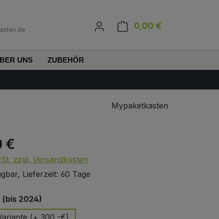
0,00 €
Warenkorb enth
asten.de
BER UNS
ZUBEHÖR
Mypaketkasten
0 €
s:
wSt. zzgl. Versandkosten
gbar, Lieferzeit: 60 Tage
auswählen
(bis 2024)
ariante (+ 300,-€)