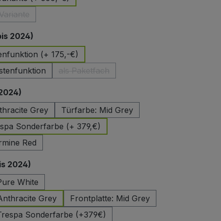
Variante
ese Option ist zurzeit nicht verfügbar.)
auswählen
bis 2024)
enfunktion (+ 175,-€)
stenfunktion
als Paketfach
(Diese Option ist zurzeit nicht verfügbar.)
auswählen
 2024)
thracite Grey
Türfarbe: Mid Grey
spa Sonderfarbe (+ 379,€)
rmine Red
auswählen
is 2024)
 Pure White
 Anthracite Grey
Frontplatte: Mid Grey
 Trespa Sonderfarbe (+379€)