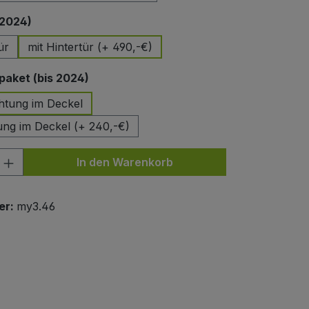
auswählen
 2024)
ür
mit Hintertür (+ 490,-€)
auswählen
aket (bis 2024)
htung im Deckel
ung im Deckel (+ 240,-€)
nzahl: Gib den gewünschten Wert ein od
In den Warenkorb
er:
my3.46