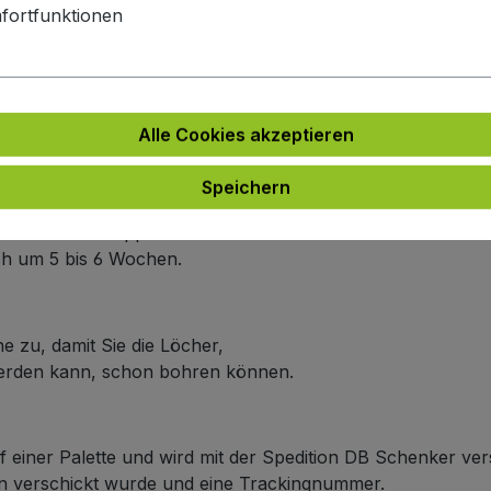
fortfunktionen
e
e an.
ich um 5 bis 6 Wochen.
Alle Cookies akzeptieren
arbe
 an.
Speichern
n Farbe wie die Frontplattenfarbe haben möchten,
r Linie nicht doppelt berechnet wird.
ich um 5 bis 6 Wochen.
e zu, damit Sie die Löcher,
werden kann, schon bohren können.
f einer Palette und wird mit der Spedition DB Schenker ver
ten verschickt wurde und eine Trackingnummer.