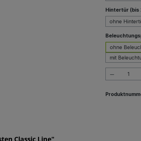
Hintertür (bis
ohne Hintert
Beleuchtungsp
ohne Beleuc
mit Beleucht
Produkt A
Produktnumm
en Classic Line"