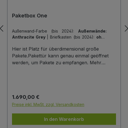
Paketbox One
Außenwand-Farbe (bis 2024):
Außenwände:
Anthracite Grey
|
Briefkasten (bis 2024):
ohne
Briefkasten
|
Hintertür (bis 2024):
ohne
Hier ist Platz für überdimensional große
Hintertür
|
Tiefe der Paketbox (bis 2024):
62
cm Außenmaß (Standard)
|
Tür-Farbe (bis
Pakete.Pakettür kann genau einmal geöffnet
2024):
Tür: Anthracite Grey
werden, um Pakete zu empfangen. Mehr
Infos/Fotos zu dieser Serie: Paketbox One
Paketfach-Variante:Sobald ein Paket eingelegt
wurde ist dieses verschlossen und kann erst
wieder mit einem Schlüssel geöffnet werden.
Regulärer Preis:
1.690,00 €
Die Tür wird immer mit einem Halbzylinder
ausgestattet. Das heißt, Sie können den selben
Preise inkl. MwSt. zzgl. Versandkosten
Schließzylinder verbauen,den Sie auch an
Ihrer Haustüre haben und die Paketbox mit
In den Warenkorb
dem selben Schlüssel öffnen.