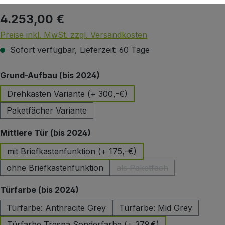
4.253,00 €
Regulärer Preis:
Preise inkl. MwSt. zzgl. Versandkosten
Sofort verfügbar, Lieferzeit: 60 Tage
auswählen
Grund-Aufbau (bis 2024)
Drehkasten Variante (+ 300,-€)
Paketfächer Variante
auswählen
Mittlere Tür (bis 2024)
mit Briefkastenfunktion (+ 175,-€)
ohne Briefkastenfunktion
als Paketfach
(Diese Option ist zurzeit 
auswählen
Türfarbe (bis 2024)
Türfarbe: Anthracite Grey
Türfarbe: Mid Grey
Türfarbe Trespa Sonderfarbe (+ 379,€)