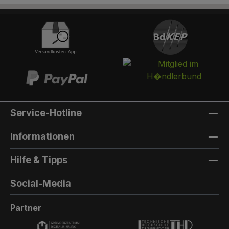
Briefkasten:Optional kann ein Briefkasten
integriert werden. Die Post landet in einem
separaten und absperrbaren Auffangkorb.
Hintertür:Auf der Rückseite können Sie eine
Hintertür integrieren. Die Farbe der Hintertür ist
immer die gleiche Farbe, wie die Türfarbe
vorne. Außenmaterial: 8mm HPL(High
Pressure Laminate) - Kompaktfaserplatten der
Firma Trespa Bei Sonderfarbe: Bezeichnung
Service-Hotline
der TürfarbeGeben Sie hier den Namen Ihrer
Wunschfarbe an.Die Lieferzeit bei
Informationen
Sonderfarben verlängert sich um 5 bis 6
Wochen. Bei Sonderfarbe: Bezeichnung der
Hilfe & Tipps
AußenfarbeGeben Sie hier den Namen der
Wunschfarbe an.Hinweis: Falls Sie die Türfarbe
Social-Media
in der selben Farbe wie die Außenwandfarbe
erhalten möchten, kontaktieren Sie uns, da der
Partner
Aufpreis in dieser Linie dann nicht doppelt
berechnet wird.Die Lieferzeit bei Sonderfarben