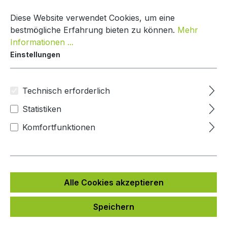
Zum Hauptinhalt springen
Warenko
Diese Website verwendet Cookies, um eine
bestmögliche Erfahrung bieten zu können.
Mehr
Informationen ...
Einstellungen
Paketkasten Classic Line
Mypaketkasten
Technisch erforderlich
Statistiken
Bildergalerie überspringen
Komfortfunktionen
Alle Cookies akzeptieren
Speichern