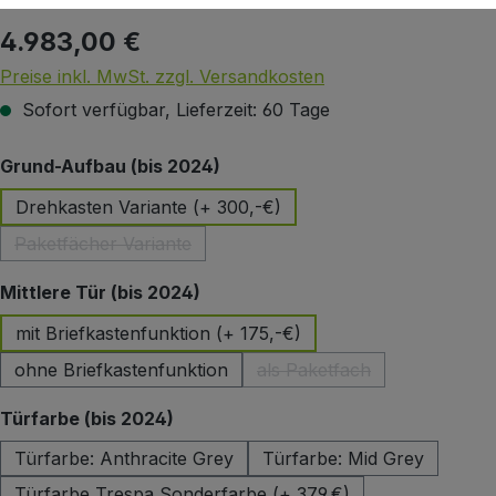
4.983,00 €
Regulärer Preis:
Preise inkl. MwSt. zzgl. Versandkosten
Sofort verfügbar, Lieferzeit: 60 Tage
auswählen
Grund-Aufbau (bis 2024)
Drehkasten Variante (+ 300,-€)
Paketfächer Variante
(Diese Option ist zurzeit nicht verfügbar.)
auswählen
Mittlere Tür (bis 2024)
mit Briefkastenfunktion (+ 175,-€)
ohne Briefkastenfunktion
als Paketfach
(Diese Option ist zurzeit 
auswählen
Türfarbe (bis 2024)
Türfarbe: Anthracite Grey
Türfarbe: Mid Grey
Türfarbe Trespa Sonderfarbe (+ 379,€)