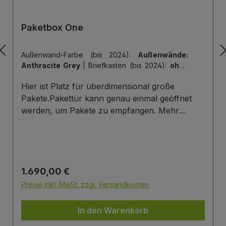
Paketbox One
Außenwand-Farbe (bis 2024):
Außenwände:
Anthracite Grey
|
Briefkasten (bis 2024):
ohne
Briefkasten
|
Hintertür (bis 2024):
ohne
Hier ist Platz für überdimensional große
Hintertür
|
Tiefe der Paketbox (bis 2024):
62
cm Außenmaß (Standard)
|
Tür-Farbe (bis
Pakete.Pakettür kann genau einmal geöffnet
2024):
Tür: Anthracite Grey
werden, um Pakete zu empfangen. Mehr
Infos/Fotos zu dieser Serie: Paketbox One
Paketfach-Variante:Sobald ein Paket eingelegt
wurde ist dieses verschlossen und kann erst
wieder mit einem Schlüssel geöffnet werden.
Regulärer Preis:
1.690,00 €
Die Tür wird immer mit einem Halbzylinder
ausgestattet. Das heißt, Sie können den selben
Preise inkl. MwSt. zzgl. Versandkosten
Schließzylinder verbauen,den Sie auch an
Ihrer Haustüre haben und die Paketbox mit
In den Warenkorb
dem selben Schlüssel öffnen.