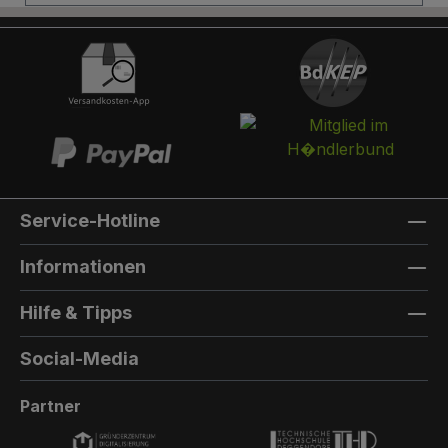
Briefkasten:Optional kann ein Briefkasten
integriert werden. Die Post landet in einem
separaten und absperrbaren Auffangkorb.
Hintertür:Auf der Rückseite können Sie eine
Hintertür integrieren. Die Farbe der Hintertür ist
immer die gleiche Farbe, wie die Türfarbe
vorne. Außenmaterial: 8mm HPL(High
Pressure Laminate) - Kompaktfaserplatten der
Firma Trespa Bei Sonderfarbe: Bezeichnung
Service-Hotline
der TürfarbeGeben Sie hier den Namen Ihrer
Wunschfarbe an.Die Lieferzeit bei
Informationen
Sonderfarben verlängert sich um 5 bis 6
Wochen. Bei Sonderfarbe: Bezeichnung der
Hilfe & Tipps
AußenfarbeGeben Sie hier den Namen der
Wunschfarbe an.Hinweis: Falls Sie die Türfarbe
Social-Media
in der selben Farbe wie die Außenwandfarbe
erhalten möchten, kontaktieren Sie uns, da der
Partner
Aufpreis in dieser Linie dann nicht doppelt
berechnet wird.Die Lieferzeit bei Sonderfarben