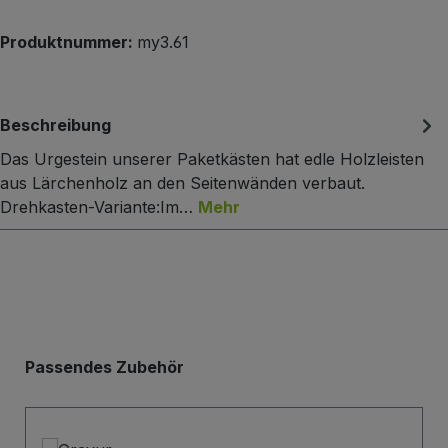
Produktnummer:
my3.61
Beschreibung
Das Urgestein unserer Paketkästen hat edle Holzleisten
aus Lärchenholz an den Seitenwänden verbaut.
Drehkasten-Variante:Im…
Mehr
Produktgalerie überspringen
Passendes Zubehör