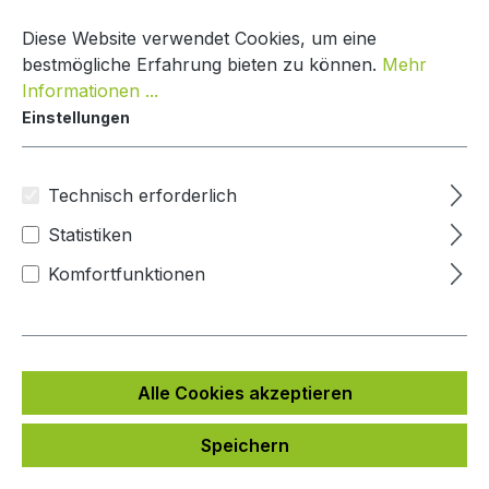
Zum Hauptinhalt springen
Warenko
Diese Website verwendet Cookies, um eine
bestmögliche Erfahrung bieten zu können.
Mehr
Informationen ...
Einstellungen
Paketkasten Classic Line
Mypaketkasten
Technisch erforderlich
Statistiken
Bildergalerie überspringen
Komfortfunktionen
Alle Cookies akzeptieren
Speichern