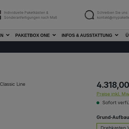
Individuelle Paketkästen &
Schreiben Sie uns:
Sonderanfertigungen nach Maß
kontakt@mypaketk
EN
PAKETBOX ONE
INFOS & AUSSTATTUNG
Ü
4.318,00
Regulärer Prei
Preise inkl. M
Sofort verfü
Grund-Aufbau 
Drehkasten V