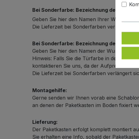
Kom
Bei Sonderfarbe: Bezeichnung der Türfarb
Geben Sie hier den Namen Ihrer Wunschfarb
Die Lieferzeit bei Sonderfarben verlängert s
Bei Sonderfarbe: Bezeichnung der Außenf
Geben Sie hier den Namen der Wunschfarbe
Hinweis: Falls Sie die Türfarbe in der selbe
kontaktieren Sie uns, da der Aufpreis in diese
Die Lieferzeit bei Sonderfarben verlängert s
Montagehilfe:
Gerne senden wir Ihnen vorab eine Schablon
an denen der Paketkasten im Boden fixiert 
Lieferung:
Der Paketkasten erfolgt komplett montiert au
Sie erhalten eine Info, sobald der Paketkas