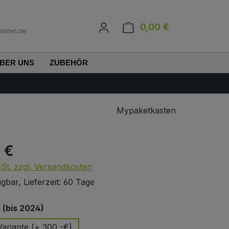
0,00 €
Warenkorb enth
asten.de
BER UNS
ZUBEHÖR
Mypaketkasten
 €
s:
wSt. zzgl. Versandkosten
gbar, Lieferzeit: 60 Tage
auswählen
(bis 2024)
ariante (+ 300,-€)