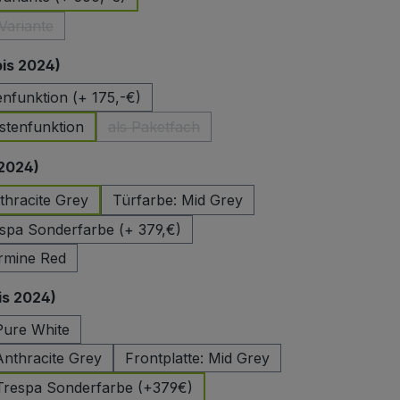
Variante
ese Option ist zurzeit nicht verfügbar.)
auswählen
bis 2024)
enfunktion (+ 175,-€)
stenfunktion
als Paketfach
(Diese Option ist zurzeit nicht verfügbar.)
auswählen
 2024)
thracite Grey
Türfarbe: Mid Grey
spa Sonderfarbe (+ 379,€)
rmine Red
auswählen
is 2024)
 Pure White
Anthracite Grey
Frontplatte: Mid Grey
 Trespa Sonderfarbe (+379€)