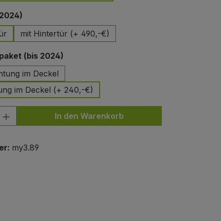
auswählen
 2024)
ür
mit Hintertür (+ 490,-€)
auswählen
aket (bis 2024)
htung im Deckel
ung im Deckel (+ 240,-€)
nzahl: Gib den gewünschten Wert ein od
In den Warenkorb
er:
my3.89