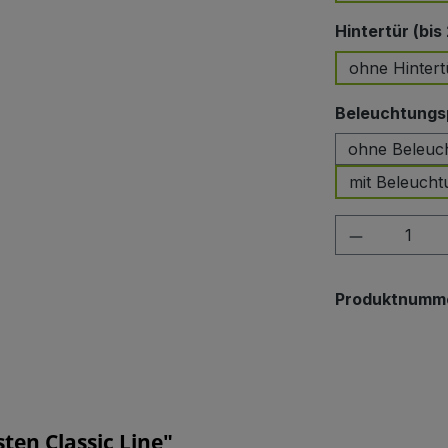
Hintertür (bis
ohne Hintert
Beleuchtungsp
ohne Beleuc
mit Beleucht
Produkt A
Produktnumm
en Classic Line"