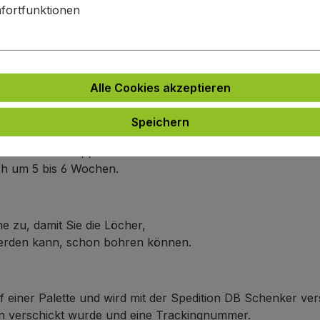
fortfunktionen
e
e an.
ich um 5 bis 6 Wochen.
Alle Cookies akzeptieren
arbe
 an.
Speichern
n Farbe wie die Frontplattenfarbe haben möchten,
r Linie nicht doppelt berechnet wird.
ich um 5 bis 6 Wochen.
e zu, damit Sie die Löcher,
werden kann, schon bohren können.
f einer Palette und wird mit der Spedition DB Schenker ver
ten verschickt wurde und eine Trackingnummer.