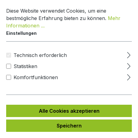
Zum Hauptinhalt springen
Warenko
Diese Website verwendet Cookies, um eine
bestmögliche Erfahrung bieten zu können.
Mehr
Informationen ...
Einstellungen
Paketkasten Classic Line
Mypaketkasten
Technisch erforderlich
Statistiken
Bildergalerie überspringen
Komfortfunktionen
Alle Cookies akzeptieren
Speichern