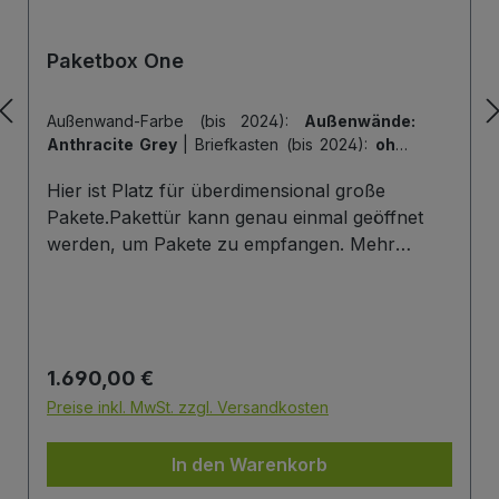
Paketbox One
Außenwand-Farbe (bis 2024):
Außenwände:
Anthracite Grey
|
Briefkasten (bis 2024):
ohne
Briefkasten
|
Hintertür (bis 2024):
ohne
Hier ist Platz für überdimensional große
Hintertür
|
Tiefe der Paketbox (bis 2024):
62
cm Außenmaß (Standard)
|
Tür-Farbe (bis
Pakete.Pakettür kann genau einmal geöffnet
2024):
Tür: Anthracite Grey
werden, um Pakete zu empfangen. Mehr
Infos/Fotos zu dieser Serie: Paketbox One
Paketfach-Variante:Sobald ein Paket eingelegt
wurde ist dieses verschlossen und kann erst
wieder mit einem Schlüssel geöffnet werden.
Regulärer Preis:
1.690,00 €
Die Tür wird immer mit einem Halbzylinder
ausgestattet. Das heißt, Sie können den selben
Preise inkl. MwSt. zzgl. Versandkosten
Schließzylinder verbauen,den Sie auch an
Ihrer Haustüre haben und die Paketbox mit
In den Warenkorb
dem selben Schlüssel öffnen.