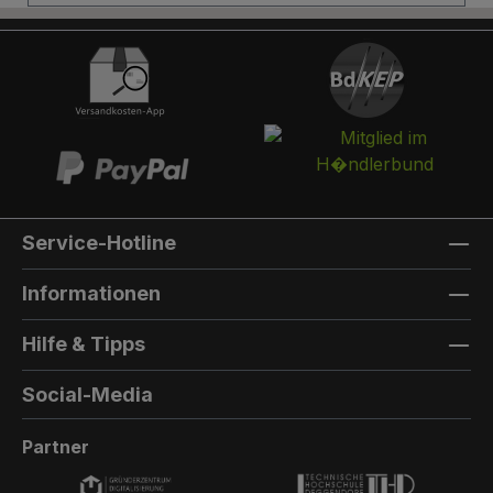
Briefkasten:Optional kann ein Briefkasten
integriert werden. Die Post landet in einem
separaten und absperrbaren Auffangkorb.
Hintertür:Auf der Rückseite können Sie eine
Hintertür integrieren. Die Farbe der Hintertür ist
immer die gleiche Farbe, wie die Türfarbe
vorne. Außenmaterial: 8mm HPL(High
Pressure Laminate) - Kompaktfaserplatten der
Firma Trespa Bei Sonderfarbe: Bezeichnung
Service-Hotline
der TürfarbeGeben Sie hier den Namen Ihrer
Wunschfarbe an.Die Lieferzeit bei
Informationen
Sonderfarben verlängert sich um 5 bis 6
Wochen. Bei Sonderfarbe: Bezeichnung der
Hilfe & Tipps
AußenfarbeGeben Sie hier den Namen der
Wunschfarbe an.Hinweis: Falls Sie die Türfarbe
Social-Media
in der selben Farbe wie die Außenwandfarbe
erhalten möchten, kontaktieren Sie uns, da der
Partner
Aufpreis in dieser Linie dann nicht doppelt
berechnet wird.Die Lieferzeit bei Sonderfarben