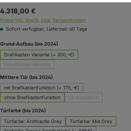
4.318,00 €
Regulärer Preis:
Preise inkl. MwSt. zzgl. Versandkosten
Sofort verfügbar, Lieferzeit: 60 Tage
auswählen
Grund-Aufbau (bis 2024)
Drehkasten Variante (+ 300,-€)
Paketfächer Variante
(Diese Option ist zurzeit nicht verfügbar.)
auswählen
Mittlere Tür (bis 2024)
mit Briefkastenfunktion (+ 175,-€)
ohne Briefkastenfunktion
als Paketfach
(Diese Option ist zurzeit 
auswählen
Türfarbe (bis 2024)
Türfarbe: Anthracite Grey
Türfarbe: Mid Grey