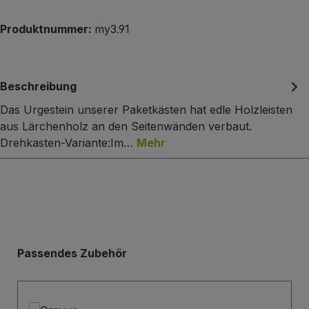
Produktnummer:
my3.91
Beschreibung
Das Urgestein unserer Paketkästen hat edle Holzleisten
aus Lärchenholz an den Seitenwänden verbaut.
Drehkasten-Variante:Im…
Mehr
Produktgalerie überspringen
Passendes Zubehör