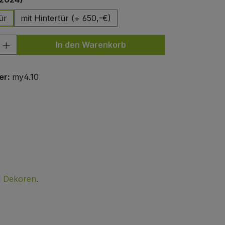
ür
mit Hintertür (+ 650,-€)
nzahl: Gib den gewünschten Wert ein od
In den Warenkorb
er:
my4.10
d Dekoren
.