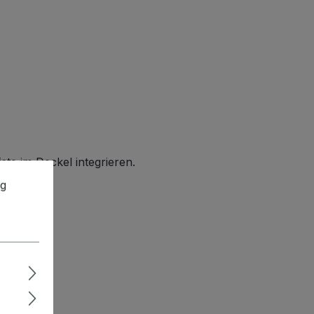
te im Deckel integrieren.
ng
ert.