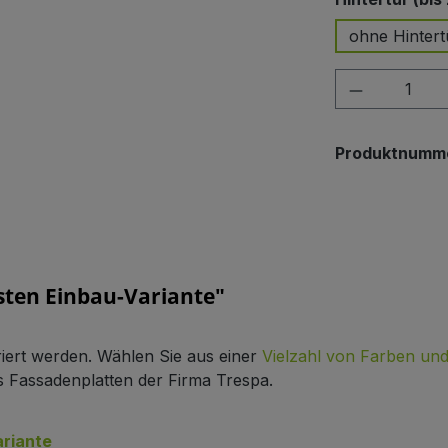
ohne Hintert
Produkt A
Produktnumm
ten Einbau-Variante"
riert werden. Wählen Sie aus einer
Vielzahl von Farben un
 Fassadenplatten der Firma Trespa.
ariante