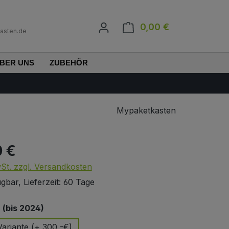
0,00 €
Warenkorb enth
asten.de
BER UNS
ZUBEHÖR
Mypaketkasten
0 €
s:
wSt. zzgl. Versandkosten
gbar, Lieferzeit: 60 Tage
auswählen
(bis 2024)
ariante (+ 300,-€)