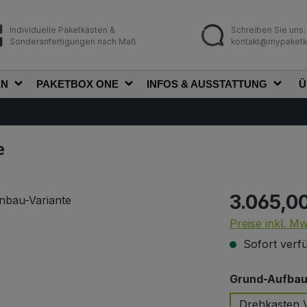
Individuelle Paketkästen &
Schreiben Sie uns:
Sonderanfertigungen nach Maß
kontakt@mypaketk
EN
PAKETBOX ONE
INFOS & AUSSTATTUNG
Ü
e
3.065,0
Regulärer Prei
Preise inkl. M
Sofort verfü
Grund-Aufbau 
Drehkasten V