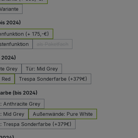
Variante
auswählen
bis 2024)
enfunktion (+ 175,-€)
stenfunktion
als Paketfach
(Diese Option ist zurzeit nicht verfügbar.)
auswählen
s 2024)
ite Grey
Tür: Mid Grey
e Red
Trespa Sonderfarbe (+379€)
auswählen
rbe (bis 2024)
 Anthracite Grey
 Mid Grey
Außenwände: Pure White
 Trespa Sonderfarbe (+379€)
auswählen
 2024)