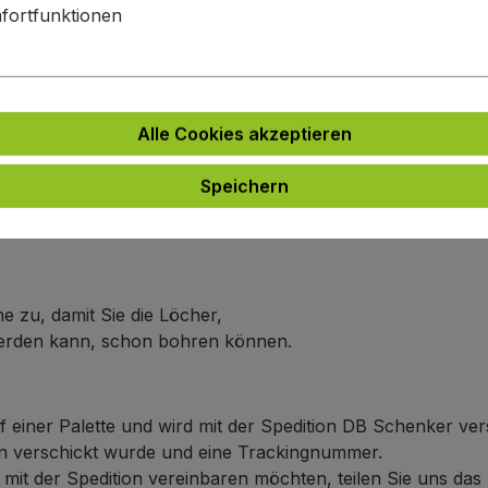
e
fortfunktionen
e an.
ich um 5 bis 6 Wochen.
arbe
Alle Cookies akzeptieren
 an.
n Farbe wie die Frontplattenfarbe haben möchten,
Speichern
er Linie dann nicht doppelt berechnet wird.
ich um 5 bis 6 Wochen.
e zu, damit Sie die Löcher,
werden kann, schon bohren können.
f einer Palette und wird mit der Spedition DB Schenker ver
ten verschickt wurde und eine Trackingnummer.
it der Spedition vereinbaren möchten, teilen Sie uns das b