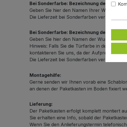
Bei Sonderfarbe: Bezeichnung der Türfarb
Kom
Geben Sie hier den Namen Ihrer Wunschfarb
Die Lieferzeit bei Sonderfarben verlängert s
Bei Sonderfarbe: Bezeichnung der Außenf
Geben Sie hier den Namen der Wunschfarbe
Hinweis: Falls Sie die Türfarbe in der selbe
kontaktieren Sie uns, da der Aufpreis in dies
Die Lieferzeit bei Sonderfarben verlängert s
Montagehilfe:
Gerne senden wir Ihnen vorab eine Schablon
an denen der Paketkasten im Boden fixiert 
Lieferung:
Der Paketkasten erfolgt komplett montiert au
Sie erhalten eine Info, sobald der Paketkas
Wenn Sie den Anlieferungstermin telefonisch m