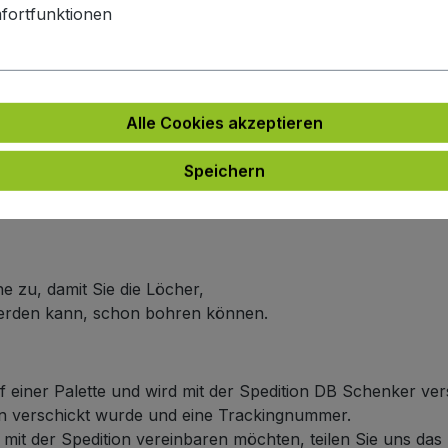
e
fortfunktionen
e an.
ich um 5 bis 6 Wochen.
arbe
Alle Cookies akzeptieren
 an.
n Farbe wie die Frontplattenfarbe haben möchten,
Speichern
er Linie dann nicht doppelt berechnet wird.
ich um 5 bis 6 Wochen.
e zu, damit Sie die Löcher,
werden kann, schon bohren können.
f einer Palette und wird mit der Spedition DB Schenker ver
ten verschickt wurde und eine Trackingnummer.
it der Spedition vereinbaren möchten, teilen Sie uns das b