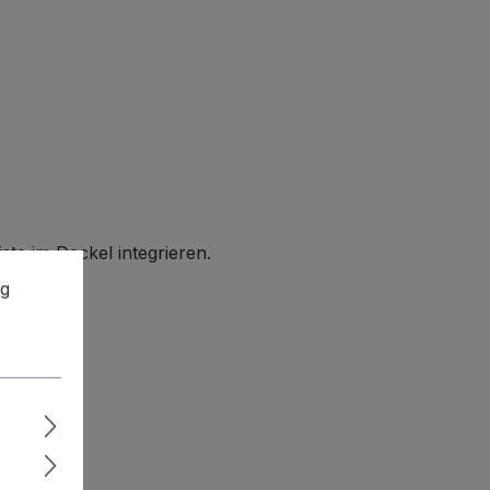
te im Deckel integrieren.
ng
ert.