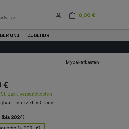
0,00 €
Warenkorb enth
asten.de
BER UNS
ZUBEHÖR
Mypaketkasten
0 €
s:
wSt. zzgl. Versandkosten
gbar, Lieferzeit: 60 Tage
auswählen
(bis 2024)
ariante (+ 300,-€)