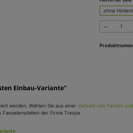
ohne Hintert
Produkt A
Produktnumm
ten Einbau-Variante"
riert werden. Wählen Sie aus einer
Vielzahl von Farben un
 Fassadenplatten der Firma Trespa.
ariante