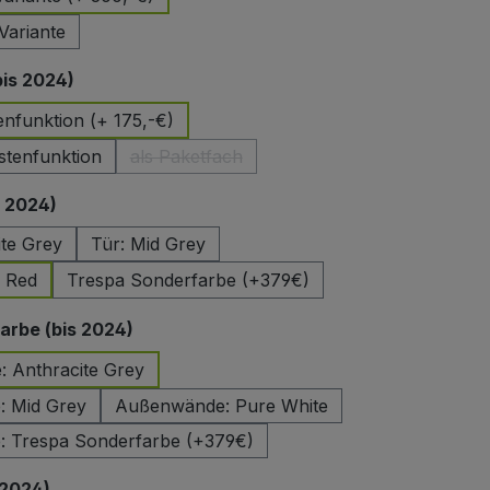
Variante
auswählen
bis 2024)
enfunktion (+ 175,-€)
stenfunktion
als Paketfach
(Diese Option ist zurzeit nicht verfügbar.)
auswählen
s 2024)
ite Grey
Tür: Mid Grey
e Red
Trespa Sonderfarbe (+379€)
auswählen
rbe (bis 2024)
 Anthracite Grey
 Mid Grey
Außenwände: Pure White
 Trespa Sonderfarbe (+379€)
auswählen
 2024)