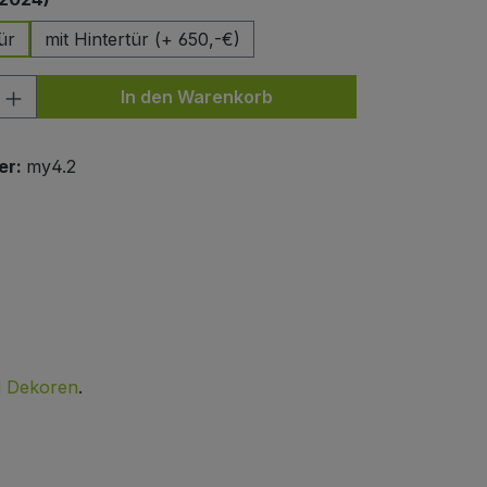
ür
mit Hintertür (+ 650,-€)
nzahl: Gib den gewünschten Wert ein od
In den Warenkorb
er:
my4.2
d Dekoren
.