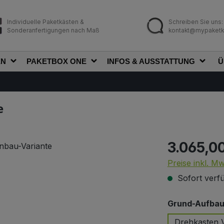
Individuelle Paketkästen &
Schreiben Sie uns:
Sonderanfertigungen nach Maß
kontakt@mypaketk
EN
PAKETBOX ONE
INFOS & AUSSTATTUNG
Ü
e
3.065,0
Regulärer Prei
Preise inkl. M
Sofort verfü
Grund-Aufbau 
Drehkasten V