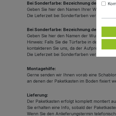
Bei Sonderfarbe: Bezeichnung der Türfarb
Kom
Geben Sie hier den Namen Ihrer Wunschfarb
Die Lieferzeit bei Sonderfarben verlängert s
Bei Sonderfarbe: Bezeichnung der Außenf
Geben Sie hier den Namen der Wunschfarbe
Hinweis: Falls Sie die Türfarbe in der selbe
kontaktieren Sie uns, da der Aufpreis in dies
Die Lieferzeit bei Sonderfarben verlängert s
Montagehilfe:
Gerne senden wir Ihnen vorab eine Schablon
an denen der Paketkasten im Boden fixiert 
Lieferung:
Der Paketkasten erfolgt komplett montiert au
Sie erhalten eine Info, sobald der Paketkas
Wenn Sie den Anlieferungstermin telefonisch m