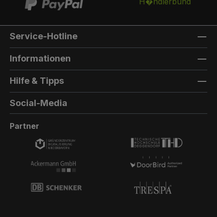
vorne. Außenmaterial: 8mm HPL(High
Pressure Laminate) - Kompaktfaserplatten der
Firma Trespa Bei Sonderfarbe: Bezeichnung
Service-Hotline
der TürfarbeGeben Sie hier den Namen Ihrer
Wunschfarbe an.Die Lieferzeit bei
Informationen
Sonderfarben verlängert sich um 5 bis 6
Wochen. Bei Sonderfarbe: Bezeichnung der
Hilfe & Tipps
AußenfarbeGeben Sie hier den Namen der
Wunschfarbe an.Hinweis: Falls Sie die Türfarbe
Social-Media
in der selben Farbe wie die Außenwandfarbe
erhalten möchten, kontaktieren Sie uns, da der
Partner
Aufpreis in dieser Linie dann nicht doppelt
berechnet wird.Die Lieferzeit bei Sonderfarben
verlängert sich um 5 bis 6 Wochen.
Produktionsstart:Diese Paketbox wird nur
einmal pro Quartal produziert.Das heißt, wir
sammeln bis 30. Juni alle Bestellungen und
gehen dann erst in Produktion. Dadurch
können wir trotz Produktion in Deutschland