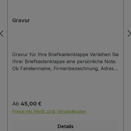
Gravur
Gravur für Ihre Briefkastenklappe Verleihen Sie
Ihrer Briefkastenklappe eine persönliche Note.
Ob Familienname, Firmenbezeichnung, Adresse
oder individuelles Wunschdesign – wir gravieren
Ihre Beschriftung präzise, langlebig und optisch
ansprechend direkt auf die Briefklappe. Zur
einfachen Gestaltung Ihres Wunschlayouts
Regulärer Preis:
Ab
45,00 €
stellen wir Ihnen eine praktische Vorlage zur
Verfügung. Laden Sie einfach die PowerPoint-
Preise inkl. MwSt. zzgl. Versandkosten
Datei über den untenstehenden Link herunter,
passen Sie Schrift, Text und Anordnung nach
Details