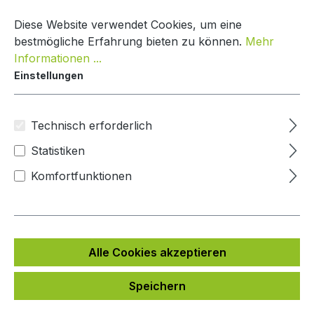
Zum Hauptinhalt springen
Warenko
Diese Website verwendet Cookies, um eine
bestmögliche Erfahrung bieten zu können.
Mehr
Informationen ...
Einstellungen
Paketkasten Einbau-Variante
Mypaketkasten
Technisch erforderlich
Statistiken
Bildergalerie überspringen
Komfortfunktionen
Alle Cookies akzeptieren
Speichern