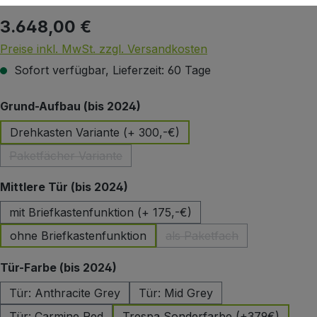
3.648,00 €
Regulärer Preis:
Preise inkl. MwSt. zzgl. Versandkosten
Sofort verfügbar, Lieferzeit: 60 Tage
auswählen
Grund-Aufbau (bis 2024)
Drehkasten Variante (+ 300,-€)
Paketfächer Variante
(Diese Option ist zurzeit nicht verfügbar.)
auswählen
Mittlere Tür (bis 2024)
mit Briefkastenfunktion (+ 175,-€)
ohne Briefkastenfunktion
als Paketfach
(Diese Option ist zurzeit 
auswählen
Tür-Farbe (bis 2024)
Tür: Anthracite Grey
Tür: Mid Grey
Tür: Carmine Red
Trespa Sonderfarbe (+379€)